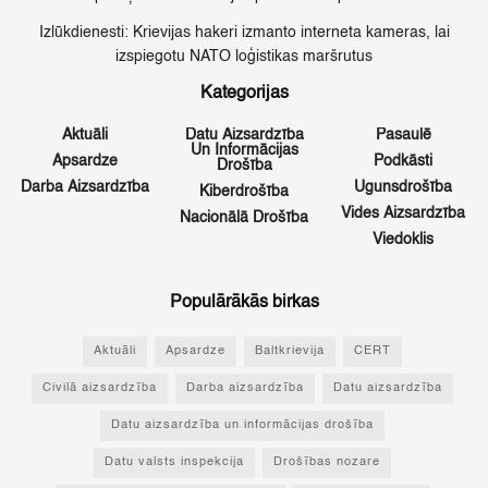
Izlūkdienesti: Krievijas hakeri izmanto interneta kameras, lai
izspiegotu NATO loģistikas maršrutus
Kategorijas
Aktuāli
Datu Aizsardzība
Pasaulē
Un Informācijas
Apsardze
Podkāsti
Drošība
Darba Aizsardzība
Ugunsdrošība
Kiberdrošība
Vides Aizsardzība
Nacionālā Drošība
Viedoklis
Populārākās birkas
Aktuāli
Apsardze
Baltkrievija
CERT
Civilā aizsardzība
Darba aizsardzība
Datu aizsardzība
Datu aizsardzība un informācijas drošība
Datu valsts inspekcija
Drošības nozare