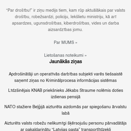
“Par drošību!” ir ziņu medijs tiem, kam rūp aktuālākais par valsts
drošību, robežsardzi, policiju, Iekšlietu ministriju, kā arī
apsardzes, ugunsdrošības, kiberdrošības, vides un darba
aizsardzības jomu.
Par MUMS »
Lietošanas noteikumi »
Jaunākās ziņas
Apdrošinātāji un operatīvās darbības subjekti varēs tiešsaistē
saņemt ziņas no Kriminālprocesa informācijas sistēmas
Līdzšinējais KNAB priekšnieks Jēkabs Straume nolēmis doties
izdienas pensijā
NATO stažiere Beļģijā aizturēta aizdomās par spiegošanu ārvalstu
labā
Aizturēts valsts robežu nelikumīgi šķērsojušu personu pārvadātājs
ar pakaļdarinātu “Latvijas pasta” transportlīdzekli