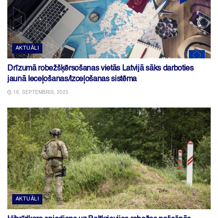
AKTUĀLI
Drīzumā robežšķērsošanas vietās Latvijā sāks darboties
jaunā Ieceļošanas/Izceļošanas sistēma
16. SEPTEMBRIS, 2025
AKTUĀLI