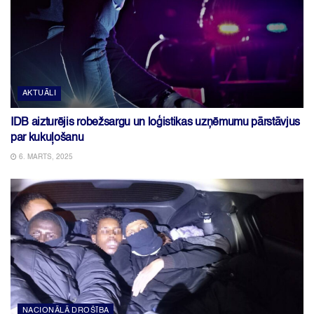
AKTUĀLI
IDB aizturējis robežsargu un loģistikas uzņēmumu pārstāvjus
par kukuļošanu
6. MARTS, 2025
NACIONĀLĀ DROŠĪBA