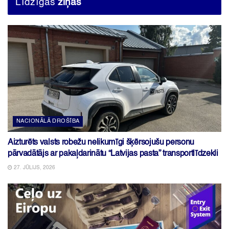
Līdzīgas
ziņas
NACIONĀLĀ DROŠĪBA
Aizturēts valsts robežu nelikumīgi šķērsojušu personu
pārvadātājs ar pakaļdarinātu “Latvijas pasta” transportlīdzekli
27. JŪLIJS, 2026