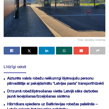
Foto: Iekšlietu ministrija
Līdzīgi raksti
Aizturēts valsts robežu nelikumīgi šķērsojušu personu
pārvadātājs ar pakaļdarinātu “Latvijas pasta” transportlīdzekli
Drīzumā robežšķērsošanas vietās Latvijā sāks darboties
jaunā Ieceļošanas/Izceļošanas sistēma
Hibrīdkara spiediens uz Baltkrievijas robežas palielinās –