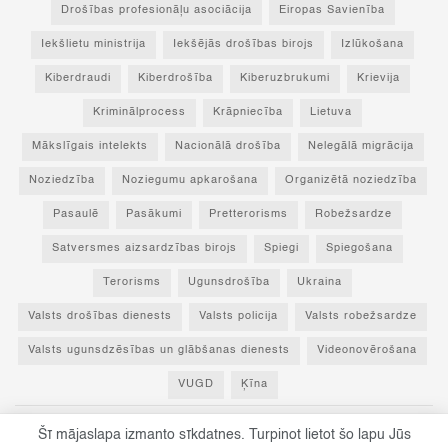
Drošības profesionāļu asociācija
Eiropas Savienība
Iekšlietu ministrija
Iekšējās drošības birojs
Izlūkošana
Kiberdraudi
Kiberdrošība
Kiberuzbrukumi
Krievija
Kriminālprocess
Krāpniecība
Lietuva
Mākslīgais intelekts
Nacionālā drošība
Nelegālā migrācija
Noziedzība
Noziegumu apkarošana
Organizētā noziedzība
Pasaulē
Pasākumi
Pretterorisms
Robežsardze
Satversmes aizsardzības birojs
Spiegi
Spiegošana
Terorisms
Ugunsdrošība
Ukraina
Valsts drošības dienests
Valsts policija
Valsts robežsardze
Valsts ugunsdzēsības un glābšanas dienests
Videonovērošana
VUGD
Ķīna
Šī mājaslapa izmanto sīkdatnes. Turpinot lietot šo lapu Jūs