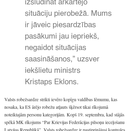
izsludināt ārkārtējo
situāciju pierobežā.
Mums
ir jāveic piesardzības
pasākumi jau iepriekš,
negaidot situācijas
saasināšanos,
”
uzsver
iekšlietu ministrs
Kristaps Eklons.
Valsts robežsardze strikti ievēro kopīgu valdības lēmumu,
kas
nosaka,
ka ES ārējo robežu atļauts šķērsot tikai rīkojumā
noteiktajām personu kategorijām.
Kopš 19.
septembra,
kad stājās
spēkā MK rīkojums
“Par Krievijas Federācijas pilsoņu ieceļošanu
Latvijas Republikā”
, Valsts robežsardze ir pastiprinājusi kontroles,