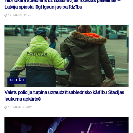
Hibrīdkara spiediens uz Baltkrievijas robežas palielinās –
Latvija spiesta lūgt Igaunijas palīdzību
12. MAIJS, 2025
AKTUĀLI
Valsts policija turpina uzraudzīt sabiedrisko kārtību Stacijas
laukuma apkārtnē
18. MARTS, 2025