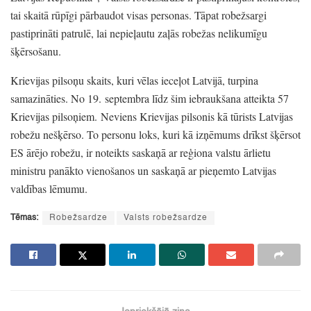
tai skaitā rūpīgi pārbaudot visas personas.
Tāpat robežsargi
pastiprināti patrulē,
lai nepieļautu zaļās robežas nelikumīgu
šķērsošanu.
Krievijas pilsoņu skaits,
kuri vēlas ieceļot Latvijā,
turpina
samazināties.
No 19.
septembra līdz šim iebraukšana atteikta 57
Krievijas pilsoņiem.
Neviens Krievijas pilsonis kā tūrists Latvijas
robežu nešķērso.
To personu loks,
kuri kā izņēmums drīkst šķērsot
ES ārējo robežu,
ir noteikts saskaņā ar reģiona valstu ārlietu
ministru panākto vienošanos un saskaņā ar pieņemto Latvijas
valdības lēmumu.
Tēmas:
Robežsardze
Valsts robežsardze