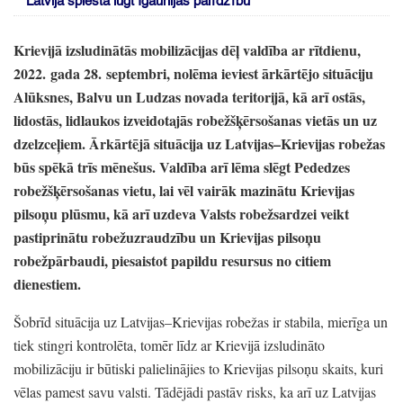
Latvija spiesta lūgt Igaunijas palīdzību
Krievijā izsludinātās mobilizācijas dēļ valdība ar rītdienu,
2022.
gada 28.
septembri,
nolēma ieviest ārkārtējo situāciju
Alūksnes,
Balvu un Ludzas novada teritorijā,
kā arī ostās,
lidostās,
lidlaukos izveidotajās robežšķērsošanas vietās un uz
dzelzceļiem.
Ārkārtējā situācija uz Latvijas–Krievijas robežas
būs spēkā trīs mēnešus.
Valdība arī lēma slēgt Pededzes
robežšķērsošanas vietu,
lai vēl vairāk mazinātu Krievijas
pilsoņu plūsmu,
kā arī uzdeva Valsts robežsardzei veikt
pastiprinātu robežuzraudzību un Krievijas pilsoņu
robežpārbaudi,
piesaistot papildu resursus no citiem
dienestiem.
Šobrīd situācija uz Latvijas–Krievijas robežas ir stabila,
mierīga un
tiek stingri kontrolēta,
tomēr līdz ar Krievijā izsludināto
mobilizāciju ir būtiski palielinājies to Krievijas pilsoņu skaits,
kuri
vēlas pamest savu valsti.
Tādējādi pastāv risks,
ka arī uz Latvijas