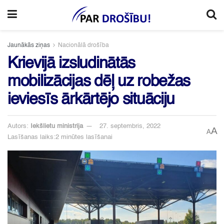
Jaunākās ziņas
Nacionālā drošība
Krievijā izsludinātās
mobilizācijas dēļ uz robežas
ieviesīs ārkārtējo situāciju
Autors:
Iekšlietu ministrija
27. septembris, 2022
A
A
Lasīšanas laiks:2 minūtes lasīšanai