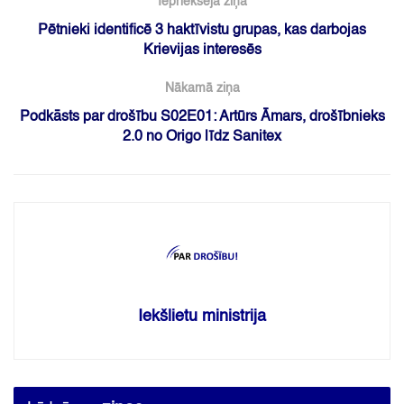
Iepriekšējā ziņa
Pētnieki identificē 3 haktīvistu grupas, kas darbojas
Krievijas interesēs
Nākamā ziņa
Podkāsts par drošību S02E01: Artūrs Āmars, drošībnieks
2.0 no Origo līdz Sanitex
Iekšlietu ministrija