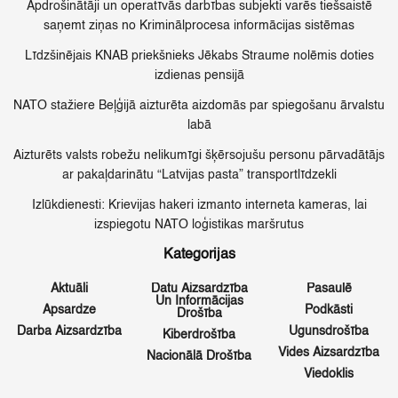
Apdrošinātāji un operatīvās darbības subjekti varēs tiešsaistē
saņemt ziņas no Kriminālprocesa informācijas sistēmas
Līdzšinējais KNAB priekšnieks Jēkabs Straume nolēmis doties
izdienas pensijā
NATO stažiere Beļģijā aizturēta aizdomās par spiegošanu ārvalstu
labā
Aizturēts valsts robežu nelikumīgi šķērsojušu personu pārvadātājs
ar pakaļdarinātu “Latvijas pasta” transportlīdzekli
Izlūkdienesti: Krievijas hakeri izmanto interneta kameras, lai
izspiegotu NATO loģistikas maršrutus
Kategorijas
Aktuāli
Datu Aizsardzība
Pasaulē
Un Informācijas
Apsardze
Podkāsti
Drošība
Darba Aizsardzība
Ugunsdrošība
Kiberdrošība
Vides Aizsardzība
Nacionālā Drošība
Viedoklis