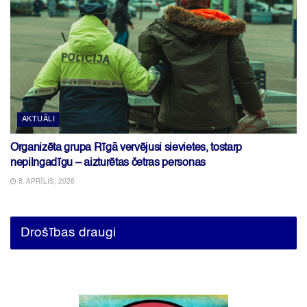
AKTUĀLI
Organizēta grupa Rīgā vervējusi sievietes, tostarp
nepilngadīgu – aizturētas četras personas
8. APRĪLIS, 2026
Drošības draugi