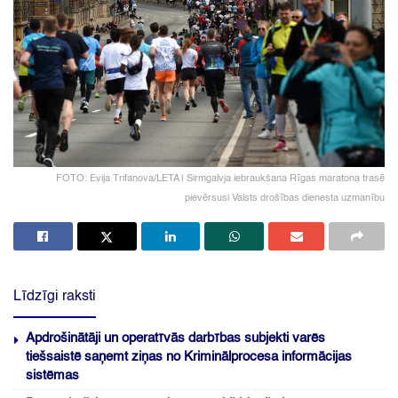
FOTO: Evija Trifanova/LETA | Sirmgalvja iebraukšana Rīgas maratona trasē
pievērsusi Valsts drošības dienesta uzmanību
Līdzīgi raksti
Apdrošinātāji un operatīvās darbības subjekti varēs
tiešsaistē saņemt ziņas no Kriminālprocesa informācijas
sistēmas