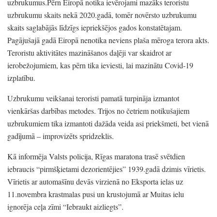
uzbrukumus.Pērn Eiropā notika ievērojami mazāks teroristu
uzbrukumu skaits nekā 2020.gadā,
tomēr novērsto uzbrukumu
skaits saglabājās līdzīgs iepriekšējos gados konstatētajam.
Pagājušajā gadā Eiropā nenotika neviens plaša mēroga terora akts.
Teroristu aktivitātes mazināšanos daļēji var skaidrot ar
ierobežojumiem,
kas pērn tika ieviesti,
lai mazinātu Covid-19
izplatību.
Uzbrukumu veikšanai teroristi pamatā turpināja izmantot
vienkāršas darbības metodes.
Trijos no četriem notikušajiem
uzbrukumiem tika izmantoti dažāda veida asi priekšmeti,
bet vienā
gadījumā
– improvizēts spridzeklis.
Kā informēja Valsts policija,
Rīgas maratona trasē svētdien
iebraucis
“pirmšķietami dezorientējies”
1939.gadā dzimis vīrietis.
Vīrietis ar automašīnu devās virzienā no Eksporta ielas uz
11.novembra krastmalas pusi un krustojumā ar Muitas ielu
ignorēja ceļa zīmi
“Iebraukt aizliegts”
.