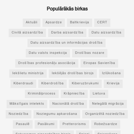
Populārākās birkas
Aktuāli
Apsardze
Baltkrievija
CERT
Civilā aizsardzība
Darba aizsardzība
Datu aizsardzība
Datu aizsardzība un informācijas drošība
Datu valsts inspekcija
Drošības nozare
Drošības profesionāļu asociācija
Eiropas Savienība
Iekšlietu ministrija
Iekšējās drošības birojs
Izlūkošana
Kiberdraudi
Kiberdrošība
Kiberuzbrukumi
Krievija
Kriminālprocess
Krāpniecība
Lietuva
Mākslīgais intelekts
Nacionālā drošība
Nelegālā migrācija
Noziedzība
Noziegumu apkarošana
Organizētā noziedzība
Pasaulē
Pasākumi
Pretterorisms
Robežsardze