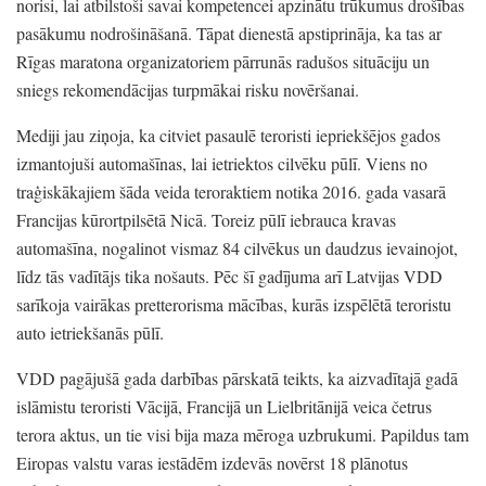
norisi,
lai atbilstoši savai kompetencei apzinātu trūkumus drošības
pasākumu nodrošināšanā.
Tāpat dienestā apstiprināja,
ka tas ar
Rīgas maratona organizatoriem pārrunās radušos situāciju un
sniegs rekomendācijas turpmākai risku novēršanai.
Mediji jau ziņoja,
ka citviet pasaulē teroristi iepriekšējos gados
izmantojuši automašīnas,
lai ietriektos cilvēku pūlī.
Viens no
traģiskākajiem šāda veida teroraktiem notika 2016.
gada vasarā
Francijas kūrortpilsētā Nicā.
Toreiz pūlī iebrauca kravas
automašīna,
nogalinot vismaz 84 cilvēkus un daudzus ievainojot,
līdz tās vadītājs tika nošauts.
Pēc šī gadījuma arī Latvijas VDD
sarīkoja vairākas pretterorisma mācības,
kurās izspēlētā teroristu
auto ietriekšanās pūlī.
VDD pagājušā gada darbības pārskatā teikts,
ka aizvadītajā gadā
islāmistu teroristi Vācijā,
Francijā un Lielbritānijā veica četrus
terora aktus,
un tie visi bija maza mēroga uzbrukumi.
Papildus tam
Eiropas valstu varas iestādēm izdevās novērst 18 plānotus