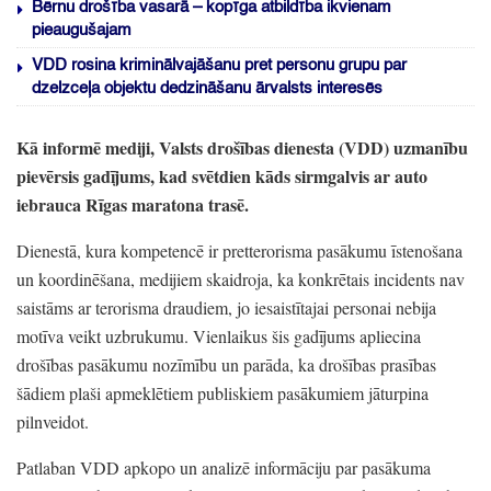
Bērnu drošība vasarā – kopīga atbildība ikvienam
pieaugušajam
VDD rosina kriminālvajāšanu pret personu grupu par
dzelzceļa objektu dedzināšanu ārvalsts interesēs
Kā informē mediji,
Valsts drošības dienesta
(VDD)
uzmanību
pievērsis gadījums,
kad svētdien kāds sirmgalvis ar auto
iebrauca Rīgas maratona trasē.
Dienestā,
kura kompetencē ir pretterorisma pasākumu īstenošana
un koordinēšana,
medijiem skaidroja,
ka konkrētais incidents nav
saistāms ar terorisma draudiem,
jo iesaistītajai personai nebija
motīva veikt uzbrukumu.
Vienlaikus šis gadījums apliecina
drošības pasākumu nozīmību un parāda,
ka drošības prasības
šādiem plaši apmeklētiem publiskiem pasākumiem jāturpina
pilnveidot.
Patlaban VDD apkopo un analizē informāciju par pasākuma