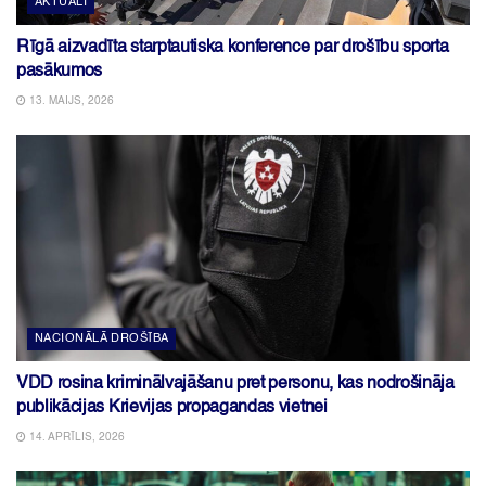
AKTUĀLI
Rīgā aizvadīta starptautiska konference par drošību sporta
pasākumos
13. MAIJS, 2026
NACIONĀLĀ DROŠĪBA
VDD rosina kriminālvajāšanu pret personu, kas nodrošināja
publikācijas Krievijas propagandas vietnei
14. APRĪLIS, 2026