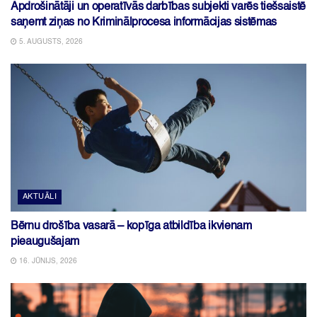
Apdrošinātāji un operatīvās darbības subjekti varēs tiešsaistē
saņemt ziņas no Kriminālprocesa informācijas sistēmas
5. AUGUSTS, 2026
AKTUĀLI
Bērnu drošība vasarā – kopīga atbildība ikvienam
pieaugušajam
16. JŪNIJS, 2026