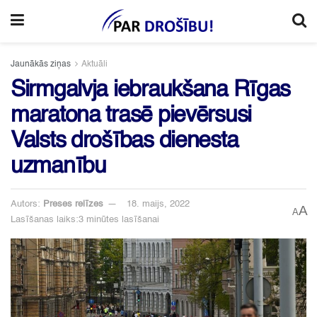
Jaunākās ziņas
Aktuāli
Sirmgalvja iebraukšana Rīgas
maratona trasē pievērsusi
Valsts drošības dienesta
uzmanību
Autors:
Preses relīzes
18. maijs, 2022
A
A
Lasīšanas laiks:3 minūtes lasīšanai