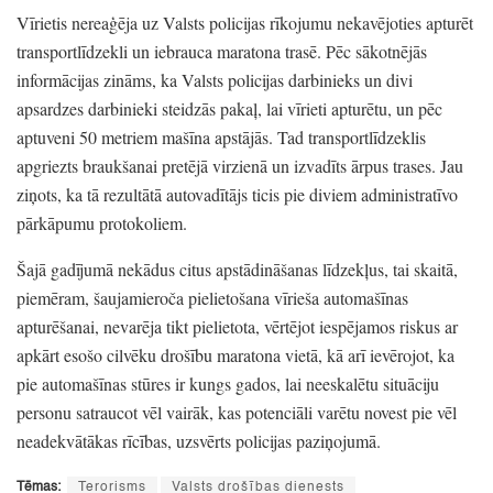
Vīrietis nereaģēja uz Valsts policijas rīkojumu nekavējoties apturēt
transportlīdzekli un iebrauca maratona trasē.
Pēc sākotnējās
informācijas zināms,
ka Valsts policijas darbinieks un divi
apsardzes darbinieki steidzās pakaļ,
lai vīrieti apturētu,
un pēc
aptuveni 50 metriem mašīna apstājās.
Tad transportlīdzeklis
apgriezts braukšanai pretējā virzienā un izvadīts ārpus trases.
Jau
ziņots,
ka tā rezultātā autovadītājs ticis pie diviem administratīvo
pārkāpumu protokoliem.
Šajā gadījumā nekādus citus apstādināšanas līdzekļus,
tai skaitā,
piemēram,
šaujamieroča pielietošana vīrieša automašīnas
apturēšanai,
nevarēja tikt pielietota,
vērtējot iespējamos riskus ar
apkārt esošo cilvēku drošību maratona vietā,
kā arī ievērojot,
ka
pie automašīnas stūres ir kungs gados,
lai neeskalētu situāciju
personu satraucot vēl vairāk,
kas potenciāli varētu novest pie vēl
neadekvātākas rīcības,
uzsvērts policijas paziņojumā.
Tēmas:
Terorisms
Valsts drošības dienests