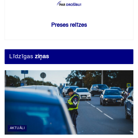
Preses relīzes
Līdzīgas
ziņas
AKTUĀLI