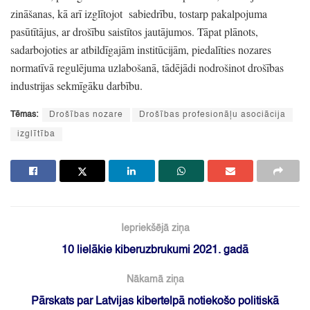
zināšanas,
kā arī izglītojot
sabiedrību,
tostarp pakalpojuma
pasūtītājus,
ar drošību saistītos jautājumos.
Tāpat plānots,
sadarbojoties ar atbildīgajām institūcijām,
piedalīties nozares
normatīvā regulējuma uzlabošanā,
tādējādi nodrošinot drošības
industrijas sekmīgāku darbību.
Tēmas:
Drošības nozare
Drošības profesionāļu asociācija
izglītība
Iepriekšējā ziņa
10 lielākie kiberuzbrukumi 2021. gadā
Nākamā ziņa
Pārskats par Latvijas kibertelpā notiekošo politiskā