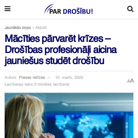
Jaunākās ziņas
Aktuāli
Mācīties pārvarēt krīzes –
Drošības profesionāļi aicina
jauniešus studēt drošību
Autors:
Preses relīzes
10. marts, 2022
A
A
Lasīšanas laiks:3 minūtes lasīšanai