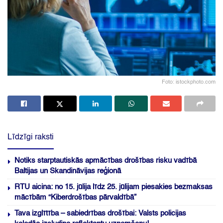
Foto: istockphoto.com
Līdzīgi raksti
Notiks starptautiskās apmācības drošības risku vadībā
Baltijas un Skandināvijas reģionā
RTU aicina: no 15. jūlija līdz 25. jūlijam piesakies bezmaksas
mācībām “Kiberdrošības pārvaldībā”
Tava izglītība – sabiedrības drošībai: Valsts policijas