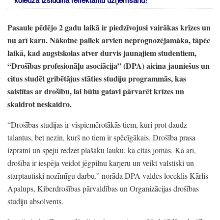
koledža izsludina reflektantu uzņemšanu!
Pasaule pēdējo 2 gadu laikā ir piedzīvojusi vairākas krīzes un
nu arī karu.
Nākotne paliek arvien neprognozējamāka,
tāpēc
laikā,
kad augstskolas atver durvis jaunajiem studentiem,
“Drošības profesionāļu asociācija”
(DPA)
aicina jauniešus un
citus studēt gribētājus stāties studiju programmās,
kas
saistītas ar drošību,
lai būtu gatavi pārvarēt krīzes un
skaidrot neskaidro.
“Drošības studijas ir vispiemērotākās tiem,
kuri prot daudz
talantus,
bet nezin,
kurš no tiem ir spēcīgākais.
Drošība prasa
izpratni un spēju redzēt plašāku lauku,
kā citās jomās.
Kā arī,
drošība ir iespēja veidot jēgpilnu karjeru un veikt valstiski un
starptautiski nozīmīgu darbu.
”
norāda DPA valdes loceklis Kārlis
Apalups,
Kiberdrošības pārvaldības un Organizācijas drošības
studiju absolvents.