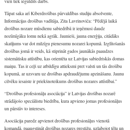
vien tiek ieguldīts darbs.
Tāpat saka arī Kiberdrošības pārvaldības studiju absolvente,
Informācijas drošības vadītāja,
Zita Lavrinoviča:
“Pēdējā laikā
drošības nozare mūsdienu sabiedrībā ir ieņēmusi daudz
nozīmīgāku lomu nekā agrāk.
Jaunieši,
jauna enerģija,
citādāks
skatījums var dot milzīgu pienesumu nozarei kopumā.
Izglītošanās
drošības jomā ir veids,
kā stiprināt gados jaunākās paaudzes
sistemātisku attīstību,
kas orientēta uz Latvijas sabiedriskās domas
maiņu.
Tas ir ceļš uz atbildīgu attieksmi pret valsti un tās drošību
kopumā,
ar uzsvaru uz drošības apdraudējumu apzināšanu.
Jaunu
cilvēku iesaiste ir priekšnoteikums drošības nozares attīstībai.
”
“Drošības profesionāļu asociācija”
ir Latvijas drošības nozarē
strādājošo speciālistu biedrība,
kura apvieno jomas profesionāļus
un pārstāv to intereses.
Asociācija paredz apvienot drošības profesionāļus vienotā
komandā,
paaugstināt drošības nozares prestižu,
uzlabojot tēlu un