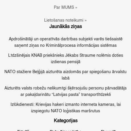
Par MUMS »
Lietošanas noteikumi »
Jaunākās ziņas
Apdrošinātāji un operatīvās darbības subjekti varēs tiešsaistē
saņemt ziņas no Kriminālprocesa informācijas sistēmas
Līdzšinējais KNAB priekšnieks Jēkabs Straume nolēmis doties
izdienas pensijā
NATO stažiere Beļģijā aizturēta aizdomās par spiegošanu ārvalstu
labā
Aizturēts valsts robežu nelikumīgi šķērsojušu personu pārvadātājs
ar pakaļdarinātu “Latvijas pasta” transportlīdzekli
Izlūkdienesti: Krievijas hakeri izmanto interneta kameras, lai
izspiegotu NATO loģistikas maršrutus
Kategorijas