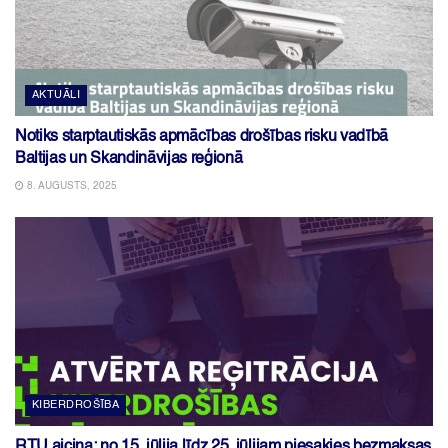
AKTUĀLI
Notiks starptautiskās apmācības drošības risku vadībā
Baltijas un Skandināvijas reģionā
8. AUGUSTS, 2025
KIBERDROŠĪBA
RTU aicina: no 15. jūlija līdz 25. jūlijam piesakies bezmaksas