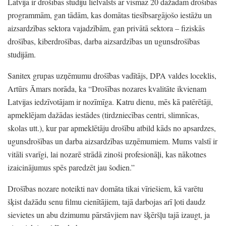
Latvija ir drošības studiju lielvalsts ar vismaz 20 dažādām drošības
programmām,
gan tādām,
kas domātas tiesībsargājošo iestāžu un
aizsardzības sektora vajadzībām,
gan privātā sektora
– fiziskās
drošības,
kiberdrošības,
darba aizsardzības un ugunsdrošības
studijām.
Sanitex grupas uzņēmumu drošības vadītājs,
DPA valdes loceklis,
Artūrs Āmars norāda,
ka
“Drošības nozares kvalitāte ikvienam
Latvijas iedzīvotājam ir nozīmīga.
Katru dienu,
mēs kā patērētāji,
apmeklējam dažādas iestādes
(tirdzniecības centri,
slimnīcas,
skolas utt.
),
kur par apmeklētāju drošību atbild kāds no apsardzes,
ugunsdrošības un darba aizsardzības uzņēmumiem.
Mums valstī ir
vitāli svarīgi,
lai nozarē strādā zinoši profesionāļi,
kas nākotnes
izaicinājumus spēs paredzēt jau šodien.
”
Drošības nozare noteikti nav domāta tikai vīriešiem,
kā varētu
šķist dažādu senu filmu cienītājiem,
tajā darbojas arī ļoti daudz
sievietes un abu dzimumu pārstāvjiem nav šķēršļu tajā izaugt,
ja