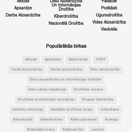
Aktuāli
Datu Aizsardzība
Pasaulē
Un Informācijas
Apsardze
Podkāsti
Drošība
Darba Aizsardzība
Ugunsdrošība
Kiberdrošība
Vides Aizsardzība
Nacionālā Drošība
Viedoklis
Populārākās birkas
Aktuāli
Apsardze
Baltkrievija
CERT
Civilā aizsardzība
Darba aizsardzība
Datu aizsardzība
Datu aizsardzība un informācijas drošība
Datu valsts inspekcija
Drošības nozare
Drošības profesionāļu asociācija
Eiropas Savienība
Iekšlietu ministrija
Iekšējās drošības birojs
Izlūkošana
Kiberdraudi
Kiberdrošība
Kiberuzbrukumi
Krievija
Kriminālprocess
Krāpniecība
Lietuva