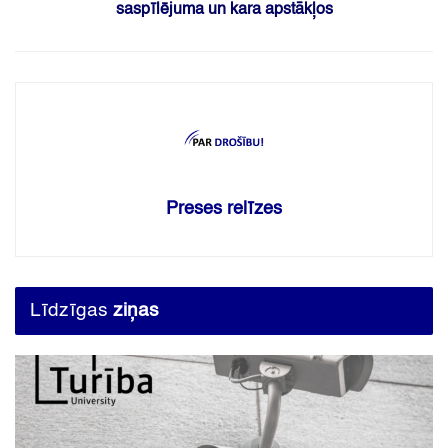
saspīlējuma un kara apstākļos
Preses relīzes
Līdzīgas
ziņas