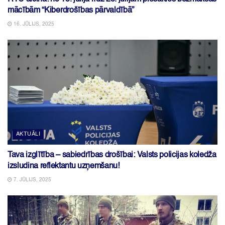
mācībām “Kiberdrošības pārvaldībā”
16. JŪLIJS, 2025
AKTUĀLI
Tava izglītība – sabiedrības drošībai: Valsts policijas koledža
izsludina reflektantu uzņemšanu!
7. JŪLIJS, 2025