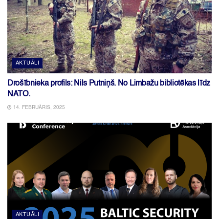
AKTUĀLI
Drošībnieka profils: Nils Putniņš. No Limbažu bibliotēkas līdz
NATO.
14. FEBRUĀRIS, 2025
AKTUĀLI