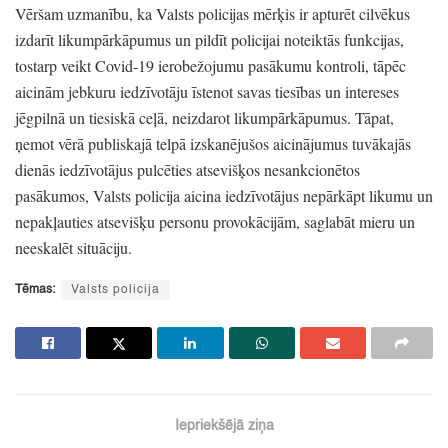
Vēršam uzmanību,
ka Valsts policijas mērķis ir apturēt cilvēkus
izdarīt likumpārkāpumus un pildīt policijai noteiktās funkcijas,
tostarp veikt Covid-19 ierobežojumu pasākumu kontroli,
tāpēc
aicinām jebkuru iedzīvotāju īstenot savas tiesības un intereses
jēgpilnā un tiesiskā ceļā,
neizdarot likumpārkāpumus.
Tāpat,
ņemot vērā publiskajā telpā izskanējušos aicinājumus tuvākajās
dienās iedzīvotājus pulcēties atsevišķos nesankcionētos
pasākumos,
Valsts policija aicina iedzīvotājus nepārkāpt likumu un
nepakļauties atsevišķu personu provokācijām,
saglabāt mieru un
neeskalēt situāciju.
Tēmas:
Valsts policija
Iepriekšējā ziņa