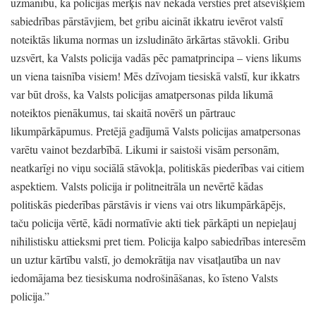
uzmanību,
ka policijas mērķis nav nekādā vērsties pret atsevišķiem
sabiedrības pārstāvjiem,
bet gribu aicināt ikkatru ievērot valstī
noteiktās likuma normas un izsludināto ārkārtas stāvokli.
Gribu
uzsvērt,
ka Valsts policija vadās pēc pamatprincipa
– viens likums
un viena taisnība visiem!
Mēs dzīvojam tiesiskā valstī,
kur ikkatrs
var būt drošs,
ka Valsts policijas amatpersonas pilda likumā
noteiktos pienākumus,
tai skaitā novērš un pārtrauc
likumpārkāpumus.
Pretējā gadījumā Valsts policijas amatpersonas
varētu vainot bezdarbībā.
Likumi ir saistoši visām personām,
neatkarīgi no viņu sociālā stāvokļa,
politiskās piederības vai citiem
aspektiem.
Valsts policija ir politneitrāla un nevērtē kādas
politiskās piederības pārstāvis ir viens vai otrs likumpārkāpējs,
taču policija vērtē,
kādi normatīvie akti tiek pārkāpti un nepieļauj
nihilistisku attieksmi pret tiem.
Policija kalpo sabiedrības interesēm
un uztur kārtību valstī,
jo demokrātija nav visatļautība un nav
iedomājama bez tiesiskuma nodrošināšanas,
ko īsteno Valsts
policija.
”