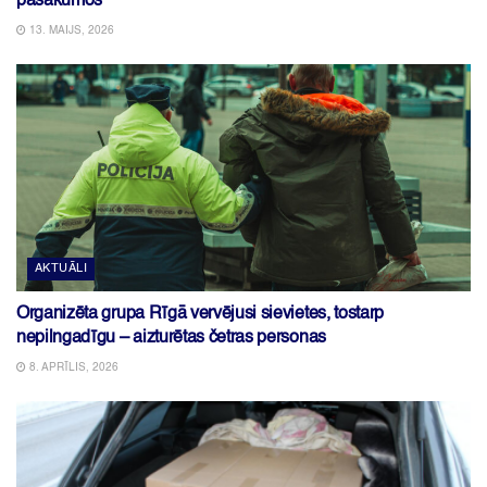
pasākumos
13. MAIJS, 2026
AKTUĀLI
Organizēta grupa Rīgā vervējusi sievietes, tostarp
nepilngadīgu – aizturētas četras personas
8. APRĪLIS, 2026