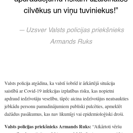
cilvēkus un viņu tuviniekus!
”
Uzsver Valsts policijas priekšnieks
Armands Ruks
Valsts policija atgādina,
ka valstī šobrīd ir ārkārtējā situācija
saistībā ar Covid-19 infekcijas izplatības risku,
kas nopietni
apdraud iedzīvotāju veselību,
tāpēc aicina iedzīvotājus neatsaukties
jebkādu personu pamudinājumiem publiski pulcēties,
apmeklēt
dažādus pasākumus,
kas nav likumīgi vai epidemioloģiski droši.
Valsts policijas priekšnieks Armands Ruks:
“Atkārtoti vēršu