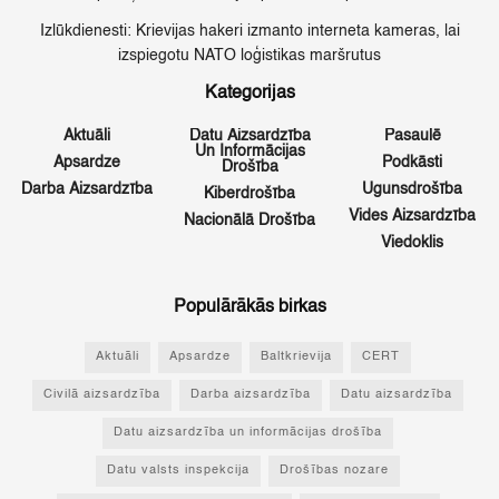
Izlūkdienesti: Krievijas hakeri izmanto interneta kameras, lai
izspiegotu NATO loģistikas maršrutus
Kategorijas
Aktuāli
Datu Aizsardzība
Pasaulē
Un Informācijas
Apsardze
Podkāsti
Drošība
Darba Aizsardzība
Ugunsdrošība
Kiberdrošība
Vides Aizsardzība
Nacionālā Drošība
Viedoklis
Populārākās birkas
Aktuāli
Apsardze
Baltkrievija
CERT
Civilā aizsardzība
Darba aizsardzība
Datu aizsardzība
Datu aizsardzība un informācijas drošība
Datu valsts inspekcija
Drošības nozare