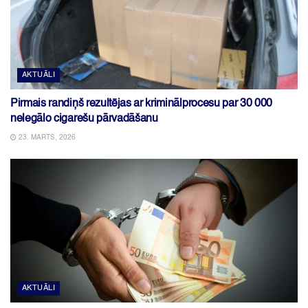
AKTUĀLI
Pirmais randiņš rezultējas ar kriminālprocesu par 30 000
nelegālo cigarešu pārvadāšanu
23. MARTS, 2026
AKTUĀLI