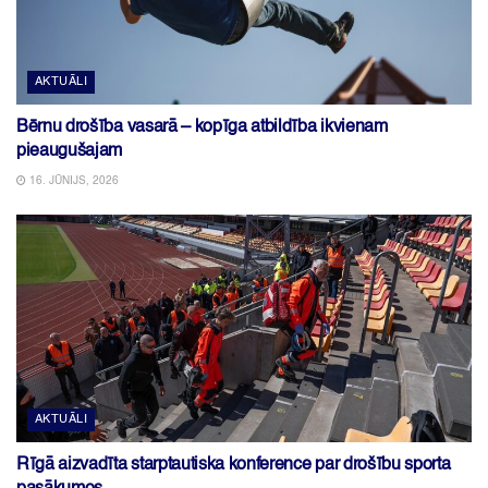
AKTUĀLI
Bērnu drošība vasarā – kopīga atbildība ikvienam
pieaugušajam
16. JŪNIJS, 2026
AKTUĀLI
Rīgā aizvadīta starptautiska konference par drošību sporta