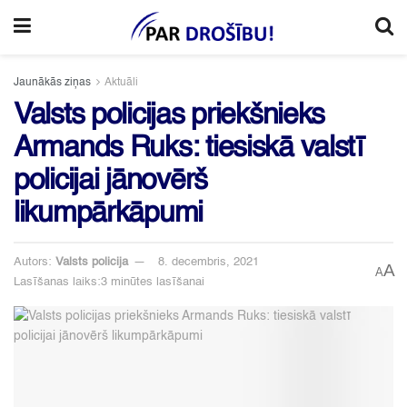
Jaunākās ziņas
Aktuāli
Valsts policijas priekšnieks
Armands Ruks: tiesiskā valstī
policijai jānovērš
likumpārkāpumi
Autors:
Valsts policija
8. decembris, 2021
A
A
Lasīšanas laiks:3 minūtes lasīšanai