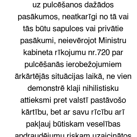
uz pulcēšanos dažādos
pasākumos,
neatkarīgi no tā vai
tās būtu sapulces vai privātie
pasākumi,
neievērojot Ministru
kabineta rīkojumu nr.720 par
pulcēšanās ierobežojumiem
ārkārtējās situācijas laikā,
ne vien
demonstrē klaji nihilistisku
attieksmi pret valstī pastāvošo
kārtību,
bet ar savu rīcību arī
pakļauj būtiskam veselības
apdraudējumu riskam uzaicinātos