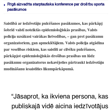
Rīgā aizvadīta starptautiska konference par drošību sporta
pasākumos
Saistībā ar iedzīvotāju pulcēšanos pasākumos,
kas pārkāpj
šobrīd valstī noteiktās epidemioloģiskās prasības,
Valsts
policija uzsākusi vairākas lietvedības,
–
gan pret pasākumu
organizatoriem,
gan apmeklētājiem.
Valsts policija atgādina
par veselības riskiem,
kas saistīti ar cilvēku pulcēšanos,
pārkāpjot epidemioloģiskās drošības prasības un lūdz
pasākumu organizatorus nekavējoties pārtraukt iedzīvotāju
mudināšanu iesaistīties likumpārkāpumā.
“Jāsaprot,
ka ikviena persona,
kas
publiskajā vidē aicina iedzīvotājus