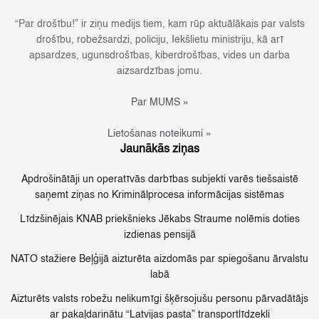
“Par drošību!” ir ziņu medijs tiem, kam rūp aktuālākais par valsts
drošību, robežsardzi, policiju, Iekšlietu ministriju, kā arī
apsardzes, ugunsdrošības, kiberdrošības, vides un darba
aizsardzības jomu.
Par MUMS »
Lietošanas noteikumi »
Jaunākās ziņas
Apdrošinātāji un operatīvās darbības subjekti varēs tiešsaistē
saņemt ziņas no Kriminālprocesa informācijas sistēmas
Līdzšinējais KNAB priekšnieks Jēkabs Straume nolēmis doties
izdienas pensijā
NATO stažiere Beļģijā aizturēta aizdomās par spiegošanu ārvalstu
labā
Aizturēts valsts robežu nelikumīgi šķērsojušu personu pārvadātājs
ar pakaļdarinātu “Latvijas pasta” transportlīdzekli