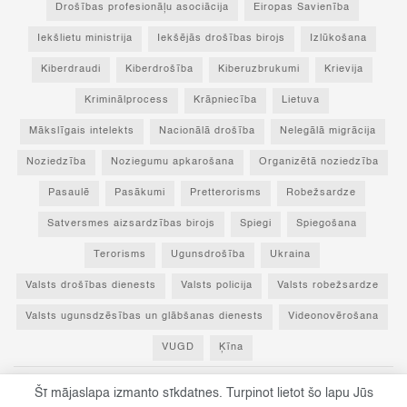
Drošības profesionāļu asociācija
Eiropas Savienība
Iekšlietu ministrija
Iekšējās drošības birojs
Izlūkošana
Kiberdraudi
Kiberdrošība
Kiberuzbrukumi
Krievija
Kriminālprocess
Krāpniecība
Lietuva
Mākslīgais intelekts
Nacionālā drošība
Nelegālā migrācija
Noziedzība
Noziegumu apkarošana
Organizētā noziedzība
Pasaulē
Pasākumi
Pretterorisms
Robežsardze
Satversmes aizsardzības birojs
Spiegi
Spiegošana
Terorisms
Ugunsdrošība
Ukraina
Valsts drošības dienests
Valsts policija
Valsts robežsardze
Valsts ugunsdzēsības un glābšanas dienests
Videonovērošana
VUGD
Ķīna
Šī mājaslapa izmanto sīkdatnes. Turpinot lietot šo lapu Jūs