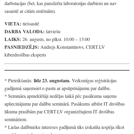
darbstacijas
(bet,
kas paredzēta laboratorijas darbiem un nav
sasaistē ar citām sistēmām)
.
VIETA:
tiešsasitē
DARBA VALODA:
latviešu
LAIKS:
26.
augusts,
no plkst.
10:00
– 13:00
PASNIEDZĒJS:
Andrejs Konstantinovs,
CERT.LV
kiberdrošības eksperts
līdz 23.
augustam.
* Pieteikšanās:
Veiksmīgas reģistrācijas
gadījumā saņemsiet e-pastu ar apstiprinājumu par dalību.
* Semināra apmeklētāji nedēļas laikā pēc pasākuma saņems
apliecinājumu par dalību seminārā.
Pasākums atbilst IT drošības
likuma prasībām par CERT.LV organizētajiem IT drošības
semināriem.
* Lielas dalībnieku intereses gadījumā tiks izskatīta iespēja rīkot