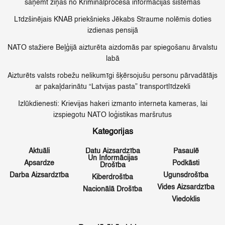
saņemt ziņas no Kriminālprocesa informācijas sistēmas
Līdzšinējais KNAB priekšnieks Jēkabs Straume nolēmis doties
izdienas pensijā
NATO stažiere Beļģijā aizturēta aizdomās par spiegošanu ārvalstu
labā
Aizturēts valsts robežu nelikumīgi šķērsojušu personu pārvadātājs
ar pakaļdarinātu “Latvijas pasta” transportlīdzekli
Izlūkdienesti: Krievijas hakeri izmanto interneta kameras, lai
izspiegotu NATO loģistikas maršrutus
Kategorijas
Aktuāli
Datu Aizsardzība
Pasaulē
Un Informācijas
Apsardze
Podkāsti
Drošība
Darba Aizsardzība
Ugunsdrošība
Kiberdrošība
Vides Aizsardzība
Nacionālā Drošība
Viedoklis