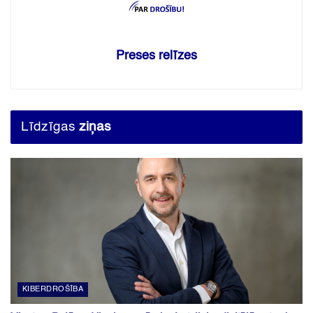
Preses relīzes
Līdzīgas
ziņas
KIBERDROŠĪBA