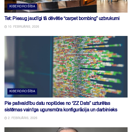
KIBERDROŠĪBA
Tet: Pieaug jaudīgi tā dēvētie “carpet bombing” uzbrukumi
10. FEBRUĀRIS, 2026
KIBERDROŠĪBA
Pie pašvaldību datu noplūdes no “ZZ Dats” uzturētas
sistēmas vainīga ugunsmūra konfigurācija un darbinieks
2. FEBRUĀRIS, 2026