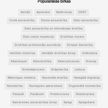
Populārākās birkas
Aktuāli
Apsardze
Baltkrievija
CERT
Civilā aizsardzība
Darba aizsardzība
Datu aizsardzība
Datu aizsardzība un informācijas drošība
Datu valsts inspekcija
Drošības nozare
Drošības profesionāļu asociācija
Eiropas Savienība
Iekšlietu ministrija
Iekšējās drošības birojs
Izlūkošana
Kiberdraudi
Kiberdrošība
Kiberuzbrukumi
Krievija
Kriminālprocess
Krāpniecība
Lietuva
Mākslīgais intelekts
Nacionālā drošība
Nelegālā migrācija
Noziedzība
Noziegumu apkarošana
Organizētā noziedzība
Pasaulē
Pasākumi
Pretterorisms
Robežsardze
Satversmes aizsardzības birojs
Spiegi
Spiegošana