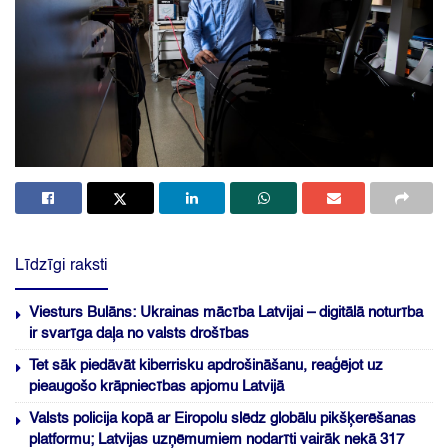
Līdzīgi raksti
Viesturs Bulāns: Ukrainas mācība Latvijai – digitālā noturība
ir svarīga daļa no valsts drošības
Tet sāk piedāvāt kiberrisku apdrošināšanu, reaģējot uz
pieaugošo krāpniecības apjomu Latvijā
Valsts policija kopā ar Eiropolu slēdz globālu pikšķerēšanas
platformu; Latvijas uzņēmumiem nodarīti vairāk nekā 317