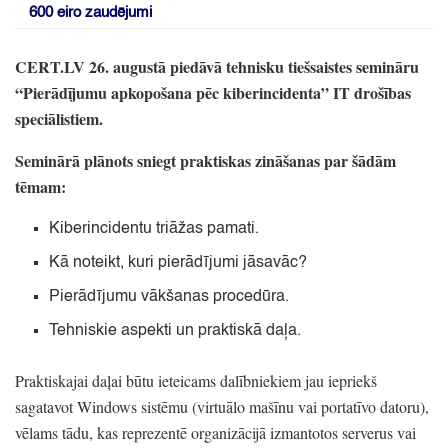
600 eiro zaudējumi
CERT.LV 26.
augustā piedāvā tehnisku tiešsaistes semināru
“Pierādījumu apkopošana pēc kiberincidenta”
IT drošības
speciālistiem.
Seminārā plānots sniegt praktiskas zināšanas par šādām
tēmam:
Kiberincidentu triāžas pamati.
Kā noteikt,
kuri pierādījumi jāsavāc?
Pierādījumu vākšanas procedūra.
Tehniskie aspekti un praktiskā daļa.
Praktiskajai daļai būtu ieteicams dalībniekiem jau iepriekš
sagatavot Windows sistēmu
(virtuālo mašīnu vai portatīvo datoru)
,
vēlams tādu,
kas reprezentē organizācijā izmantotos serverus vai