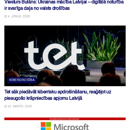
Viesturs Bulāns: Ukrainas mācība Latvijai – digitālā noturība
ir svarīga daļa no valsts drošības
4. JŪNIJS, 2026
KIBERDROŠĪBA
Tet sāk piedāvāt kiberrisku apdrošināšanu, reaģējot uz
pieaugošo krāpniecības apjomu Latvijā
25. MARTS, 2026