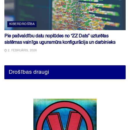
KIBERDROŠĪBA
Pie pašvaldību datu noplūdes no “ZZ Dats” uzturētas
sistēmas vainīga ugunsmūra konfigurācija un darbinieks
2. FEBRUĀRIS, 2026
Drošības draugi