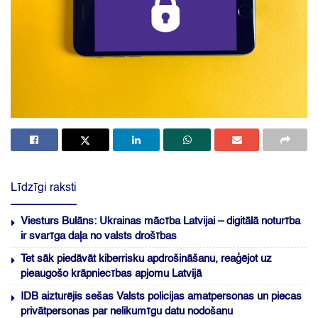
Līdzīgi raksti
Viesturs Bulāns: Ukrainas mācība Latvijai – digitālā noturība
ir svarīga daļa no valsts drošības
Tet sāk piedāvāt kiberrisku apdrošināšanu, reaģējot uz
pieaugošo krāpniecības apjomu Latvijā
IDB aizturējis sešas Valsts policijas amatpersonas un piecas
privātpersonas par nelikumīgu datu nodošanu