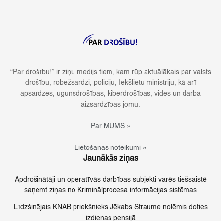
“Par drošību!” ir ziņu medijs tiem, kam rūp aktuālākais par valsts
drošību, robežsardzi, policiju, Iekšlietu ministriju, kā arī
apsardzes, ugunsdrošības, kiberdrošības, vides un darba
aizsardzības jomu.
Par MUMS »
Lietošanas noteikumi »
Jaunākās ziņas
Apdrošinātāji un operatīvās darbības subjekti varēs tiešsaistē
saņemt ziņas no Kriminālprocesa informācijas sistēmas
Līdzšinējais KNAB priekšnieks Jēkabs Straume nolēmis doties
izdienas pensijā