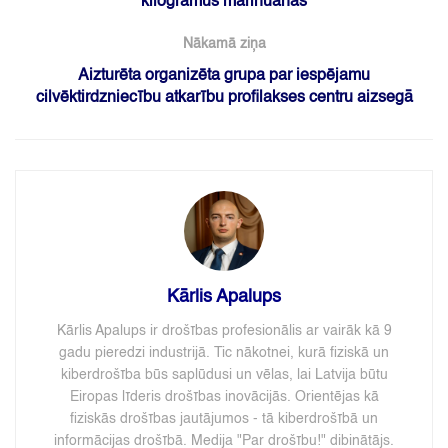
kilogramus marihuānas
Nākamā ziņa
Aizturēta organizēta grupa par iespējamu
cilvēktirdzniecību atkarību profilakses centru aizsegā
Kārlis Apalups
Kārlis Apalups ir drošības profesionālis ar vairāk kā 9
gadu pieredzi industrijā. Tic nākotnei, kurā fiziskā un
kiberdrošība būs saplūdusi un vēlas, lai Latvija būtu
Eiropas līderis drošības inovācijās. Orientējas kā
fiziskās drošības jautājumos - tā kiberdrošībā un
informācijas drošībā. Medija "Par drošību!" dibinātājs.