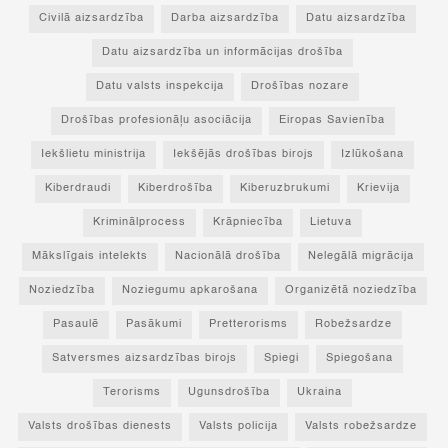
Civilā aizsardzība
Darba aizsardzība
Datu aizsardzība
Datu aizsardzība un informācijas drošība
Datu valsts inspekcija
Drošības nozare
Drošības profesionāļu asociācija
Eiropas Savienība
Iekšlietu ministrija
Iekšējās drošības birojs
Izlūkošana
Kiberdraudi
Kiberdrošība
Kiberuzbrukumi
Krievija
Kriminālprocess
Krāpniecība
Lietuva
Mākslīgais intelekts
Nacionālā drošība
Nelegālā migrācija
Noziedzība
Noziegumu apkarošana
Organizētā noziedzība
Pasaulē
Pasākumi
Pretterorisms
Robežsardze
Satversmes aizsardzības birojs
Spiegi
Spiegošana
Terorisms
Ugunsdrošība
Ukraina
Valsts drošības dienests
Valsts policija
Valsts robežsardze