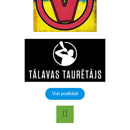
Visi podkāsti