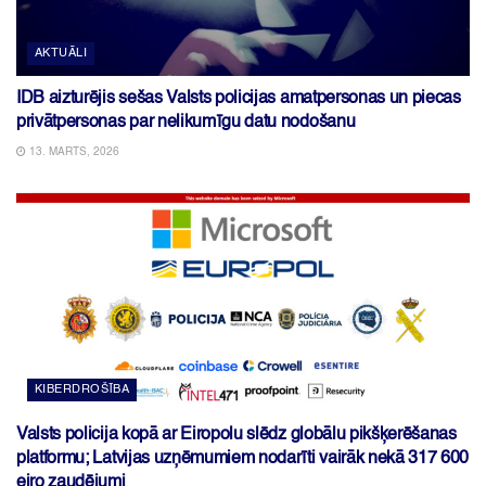
AKTUĀLI
IDB aizturējis sešas Valsts policijas amatpersonas un piecas
privātpersonas par nelikumīgu datu nodošanu
13. MARTS, 2026
KIBERDROŠĪBA
Valsts policija kopā ar Eiropolu slēdz globālu pikšķerēšanas
platformu; Latvijas uzņēmumiem nodarīti vairāk nekā 317 600
eiro zaudējumi