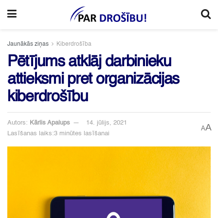
Jaunākās ziņas
Kiberdrošība
Pētījums atklāj darbinieku
attieksmi pret organizācijas
kiberdrošību
Autors:
Kārlis Apalups
14. jūlijs, 2021
A
A
Lasīšanas laiks:3 minūtes lasīšanai