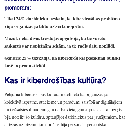
piemēram:
Tikai 74%
darbinieku uzskata,
ka kiberdrošības problēma
viņu organizācijā tiktu uztverta nopietni
.
Mazāk nekā divas trešdaļas apgalvoja,
ka tie varētu
saskarties ar nopietnām sekām,
ja tie radīs datu noplūdi.
Gandrīz 25%
uzskatīja,
ka kiberdrošības pasākumi būtiski
kavē to produktivitāti
.
Kas ir kiberdrošības kultūra?
Pētījumā kiberdrošības kultūra ir definēta kā organizācijas
kolektīvā izpratne,
attieksme un paradumi saistībā ar digitālajiem
un tiešsaistes draudiem gan darba vietā,
gan ārpus tās.
Tā mērķis
bija noteikt šo kultūru,
aptaujājot darbiniekus par jautājumiem,
kas
attiecas uz piecām jomām.
Tie bija personāla personiskā