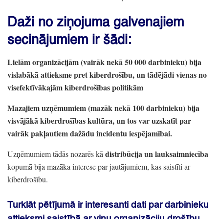
Daži no ziņojuma galvenajiem
secinājumiem ir šādi:
Lielām organizācijām
(vairāk nekā 50 000 darbinieku)
bija
vislabākā attieksme pret kiberdrošību,
un tādējādi vienas no
visefektīvākajām kiberdrošības politikām
Mazajiem uzņēmumiem
(mazāk nekā 100 darbinieku)
bija
visvājākā kiberdrošības kultūra,
un tos var uzskatīt par
vairāk pakļautiem dažādu incidentu iespējamībai.
distribūcija un lauksaimniecība
Uzņēmumiem tādās nozarēs kā
kopumā bija mazāka interese par jautājumiem,
kas saistīti ar
kiberdrošību.
Turklāt pētījumā ir interesanti dati par darbinieku
attieksmi saistībā ar viņu organizāciju drošību,