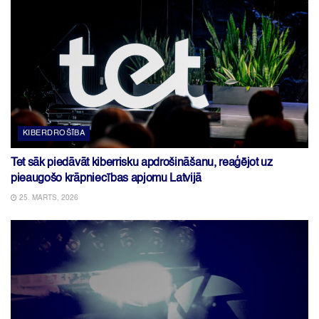
KIBERDROŠĪBA
Tet sāk piedāvāt kiberrisku apdrošināšanu, reaģējot uz
pieaugošo krāpniecības apjomu Latvijā
25. MARTS, 2026