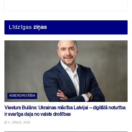
Līdzīgas
ziņas
KIBERDROŠĪBA
Viesturs Bulāns: Ukrainas mācība Latvijai – digitālā noturība
ir svarīga daļa no valsts drošības
4. JŪNIJS, 2026