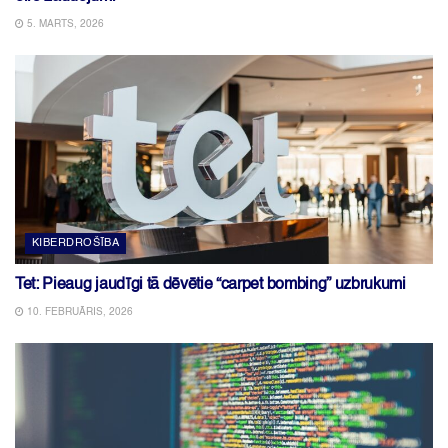
5. MARTS, 2026
KIBERDROŠĪBA
Tet: Pieaug jaudīgi tā dēvētie “carpet bombing” uzbrukumi
10. FEBRUĀRIS, 2026