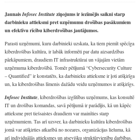
Jaunais
ziņojums ir iezīmējis saikni starp
Infosec Institute
darbinieku attieksmi pret uzņēmumu drošības pasākumiem
un efektīvu rīcību kiberdrošības jautājumos.
Parasti uzņēmumi,
kuru darbinieki uzskata,
ka tiem piemīt spēcīga
kiberdrošības kultūra,
ir labāk informēti par datu aizsardzības
pārkāpumiem,
draudiem IT infrastruktūrai un vājajām vietām
uzņēmuma kiberdrošībā.
Tomēr pētījumā
“Cybersecurity Culture
– Quantified”
ir konstatēts,
ka darbinieku attieksme ir ļoti atšķirīga
un,
ka kiberdrošības līmenis dažādu veidu uzņēmumos ir atšķirīgs.
Infosec Institute
, kiberdrošības izglītības uzņēmums,
kas konsultē
IT un drošības komandas,
savā pētījumā ir parādījis,
kā un kāpēc
attieksme pret tiešsaistes draudiem var mainīties starp
uzņēmumiem.
Tas arī uzsver,
ka darbinieku kultūra kiberdrošības
jomā var atšķirties atkarībā no nozares,
organizācijas lieluma,
kā
arī individuālās attieksmes un atsevišķu struktūrvienību darbības.