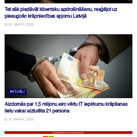
Tet sāk piedāvāt kiberrisku apdrošināšanu, reaģējot uz
pieaugošo krāpniecības apjomu Latvijā
25. MARTS, 2026
AKTUĀLI
Aizdomās par 1,5 miljonu eiro vērtu IT iepirkumu krāpšanas
lietu vakar aizturēta 21 persona
18. MARTS, 2026