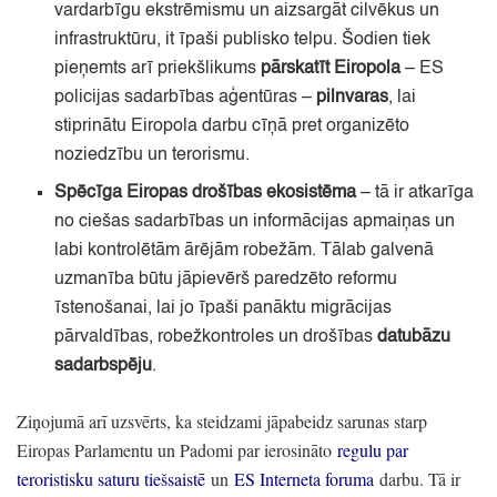
vardarbīgu ekstrēmismu un aizsargāt cilvēkus un
infrastruktūru,
it īpaši publisko telpu.
Šodien tiek
pieņemts arī priekšlikums
pārskatīt Eiropola
– ES
policijas sadarbības aģentūras
–
pilnvaras
, lai
stiprinātu Eiropola darbu cīņā pret organizēto
noziedzību un terorismu.
Spēcīga Eiropas drošības ekosistēma
– tā ir atkarīga
no ciešas sadarbības un informācijas apmaiņas un
labi kontrolētām ārējām robežām.
Tālab galvenā
uzmanība būtu jāpievērš paredzēto reformu
īstenošanai,
lai jo īpaši panāktu migrācijas
pārvaldības,
robežkontroles un drošības
datubāzu
sadarbspēju
.
Ziņojumā arī uzsvērts,
ka steidzami jāpabeidz sarunas starp
Eiropas Parlamentu un Padomi par ierosināto
regulu par
teroristisku saturu tiešsaistē
un
ES Interneta foruma
darbu.
Tā ir