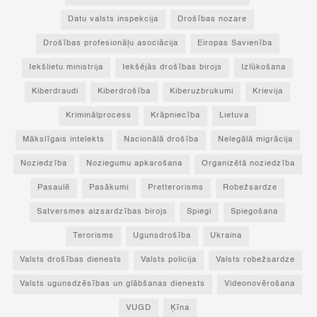
Datu valsts inspekcija
Drošības nozare
Drošības profesionāļu asociācija
Eiropas Savienība
Iekšlietu ministrija
Iekšējās drošības birojs
Izlūkošana
Kiberdraudi
Kiberdrošība
Kiberuzbrukumi
Krievija
Kriminālprocess
Krāpniecība
Lietuva
Mākslīgais intelekts
Nacionālā drošība
Nelegālā migrācija
Noziedzība
Noziegumu apkarošana
Organizētā noziedzība
Pasaulē
Pasākumi
Pretterorisms
Robežsardze
Satversmes aizsardzības birojs
Spiegi
Spiegošana
Terorisms
Ugunsdrošība
Ukraina
Valsts drošības dienests
Valsts policija
Valsts robežsardze
Valsts ugunsdzēsības un glābšanas dienests
Videonovērošana
VUGD
Ķīna