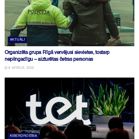
AKTUĀLI
Organizēta grupa Rīgā vervējusi sievietes, tostarp
nepilngadīgu – aizturētas četras personas
8. APRĪLIS, 2026
KIBERDROŠĪBA