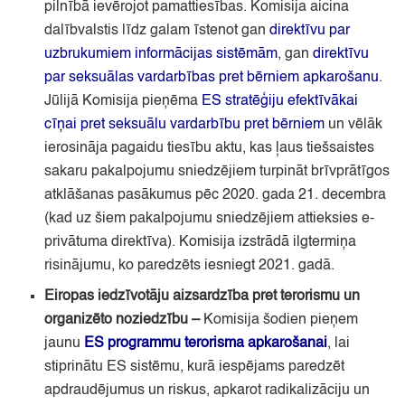
pilnībā ievērojot pamattiesības.
Komisija aicina
dalībvalstis līdz galam īstenot gan
direktīvu par
uzbrukumiem informācijas sistēmām
, gan
direktīvu
par seksuālas vardarbības pret bērniem apkarošanu
.
Jūlijā Komisija pieņēma
ES stratēģiju efektīvākai
cīņai pret seksuālu vardarbību pret bērniem
un vēlāk
ierosināja pagaidu tiesību aktu,
kas ļaus tiešsaistes
sakaru pakalpojumu sniedzējiem turpināt brīvprātīgos
atklāšanas pasākumus pēc 2020.
gada 21.
decembra
(kad uz šiem pakalpojumu sniedzējiem attieksies e-
privātuma direktīva)
. Komisija izstrādā ilgtermiņa
risinājumu,
ko paredzēts iesniegt 2021.
gadā.
Eiropas iedzīvotāju aizsardzība pret terorismu un
organizēto noziedzību
–
Komisija šodien pieņem
jaunu
ES programmu terorisma apkarošanai
, lai
stiprinātu ES sistēmu,
kurā iespējams paredzēt
apdraudējumus un riskus,
apkarot radikalizāciju un