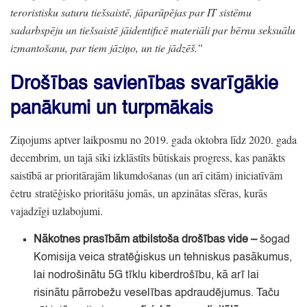
teroristisku saturu tiešsaistē,
jāparūpējas par IT sistēmu
sadarbspēju un tiešsaistē jāidentificē materiāli par bērnu seksuālu
izmantošanu,
par tiem jāziņo,
un tie jādzēš.
”
Drošības savienības svarīgākie
panākumi un turpmākais
Ziņojums aptver laikposmu no 2019.
gada oktobra līdz 2020.
gada
decembrim,
un tajā sīki izklāstīts būtiskais progress,
kas panākts
saistībā ar prioritārajām likumdošanas
(un arī citām)
iniciatīvām
četru stratēģisko prioritāšu jomās,
un apzinātas sfēras,
kurās
vajadzīgi uzlabojumi.
Nākotnes prasībām atbilstoša drošības vide
–
šogad
Komisija veica stratēģiskus un tehniskus pasākumus,
lai nodrošinātu 5G tīklu kiberdrošību,
kā arī lai
risinātu pārrobežu veselības apdraudējumus.
Taču