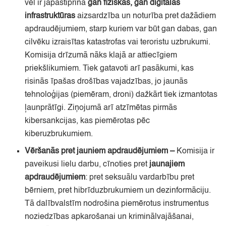
vēl ir jāpastiprina
gan fiziskās,
gan digitālās
infrastruktūras
aizsardzība un noturība pret dažādiem
apdraudējumiem,
starp kuriem var būt gan dabas,
gan
cilvēku izraisītas katastrofas vai teroristu uzbrukumi.
Komisija drīzumā nāks klajā ar attiecīgiem
priekšlikumiem.
Tiek gatavoti arī pasākumi,
kas
risinās īpašas drošības vajadzības,
jo jaunās
tehnoloģijas
(piemēram,
droni)
dažkārt tiek izmantotas
ļaunprātīgi.
Ziņojumā arī atzīmētas pirmās
kibersankcijas,
kas piemērotas pēc
kiberuzbrukumiem.
Vēršanās pret jauniem apdraudējumiem
–
Komisija ir
paveikusi lielu darbu,
cīnoties pret
jaunajiem
apdraudējumiem
: pret seksuālu vardarbību pret
bērniem,
pret hibrīduzbrukumiem un dezinformāciju.
Tā dalībvalstīm nodrošina piemērotus instrumentus
noziedzības apkarošanai un kriminālvajāšanai,