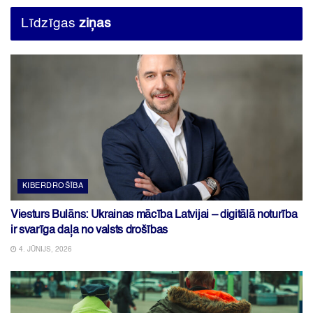
Līdzīgas
ziņas
KIBERDROŠĪBA
Viesturs Bulāns: Ukrainas mācība Latvijai – digitālā noturība
ir svarīga daļa no valsts drošības
4. JŪNIJS, 2026