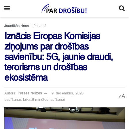
Jaunākās ziņas
Pasaulē
Iznācis Eiropas Komisijas
ziņojums par drošības
savienību: 5G, jaunie draudi,
terorisms un drošības
ekosistēma
Autors:
Preses relīzes
9. decembris, 2020
A
A
Lasīšanas laiks:6 minūtes lasīšanai