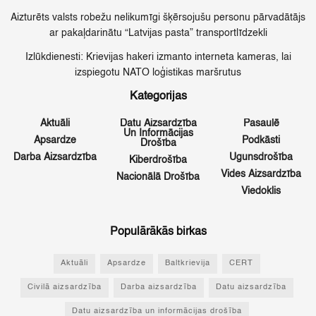
Aizturēts valsts robežu nelikumīgi šķērsojušu personu pārvadātājs
ar pakaļdarinātu “Latvijas pasta” transportlīdzekli
Izlūkdienesti: Krievijas hakeri izmanto interneta kameras, lai
izspiegotu NATO loģistikas maršrutus
Kategorijas
Aktuāli
Datu Aizsardzība
Pasaulē
Un Informācijas
Apsardze
Podkāsti
Drošība
Darba Aizsardzība
Ugunsdrošība
Kiberdrošība
Vides Aizsardzība
Nacionālā Drošība
Viedoklis
Populārākās birkas
Aktuāli
Apsardze
Baltkrievija
CERT
Civilā aizsardzība
Darba aizsardzība
Datu aizsardzība
Datu aizsardzība un informācijas drošība