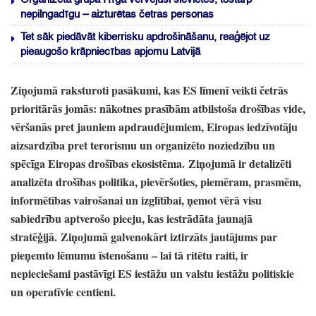
nepilngadīgu – aizturētas četras personas
Tet sāk piedāvāt kiberrisku apdrošināšanu, reaģējot uz
pieaugošo krāpniecības apjomu Latvijā
Ziņojumā raksturoti pasākumi,
kas ES līmenī veikti četrās
prioritārās jomās:
nākotnes prasībām atbilstoša drošības vide,
vēršanās pret jauniem apdraudējumiem,
Eiropas iedzīvotāju
aizsardzība pret terorismu un organizēto noziedzību un
spēcīga Eiropas drošības ekosistēma.
Ziņojumā ir detalizēti
analizēta drošības politika,
pievēršoties,
piemēram,
prasmēm,
informētības vairošanai un izglītībai,
ņemot vērā visu
sabiedrību aptverošo pieeju,
kas iestrādāta jaunajā
stratēģijā.
Ziņojumā galvenokārt iztirzāts jautājums par
pieņemto lēmumu īstenošanu
– lai tā ritētu raiti,
ir
nepieciešami pastāvīgi ES iestāžu un valstu iestāžu politiskie
un operatīvie centieni.