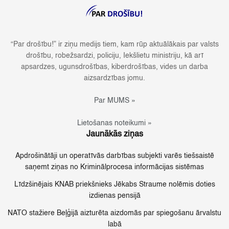
“Par drošību!” ir ziņu medijs tiem, kam rūp aktuālākais par valsts
drošību, robežsardzi, policiju, Iekšlietu ministriju, kā arī
apsardzes, ugunsdrošības, kiberdrošības, vides un darba
aizsardzības jomu.
Par MUMS »
Lietošanas noteikumi »
Jaunākās ziņas
Apdrošinātāji un operatīvās darbības subjekti varēs tiešsaistē
saņemt ziņas no Kriminālprocesa informācijas sistēmas
Līdzšinējais KNAB priekšnieks Jēkabs Straume nolēmis doties
izdienas pensijā
NATO stažiere Beļģijā aizturēta aizdomās par spiegošanu ārvalstu
labā