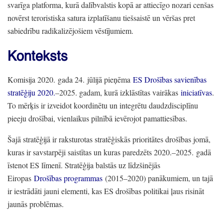
svarīga platforma,
kurā dalībvalstis kopā ar attiecīgo nozari cenšas
novērst teroristiska satura izplatīšanu tiešsaistē un vēršas pret
sabiedrību radikalizējošiem vēstījumiem.
Konteksts
Komisija 2020.
gada 24.
jūlijā pieņēma
ES Drošības savienības
stratēģiju 2020.
–2025.
gadam
, kurā izklāstītas vairākas
iniciatīvas
.
To mērķis ir izveidot koordinētu un integrētu daudzdisciplīnu
pieeju drošībai,
vienlaikus pilnībā ievērojot pamattiesības.
Šajā stratēģijā ir raksturotas stratēģiskās prioritātes drošības jomā,
kuras ir savstarpēji saistītas un kuras paredzēts 2020.
–2025.
gadā
īstenot ES līmenī.
Stratēģija balstās uz līdzšinējās
Eiropas
Drošības programmas
(2015–2020)
panākumiem,
un tajā
ir iestrādāti jauni elementi,
kas ES drošības politikai ļaus risināt
jaunās problēmas.