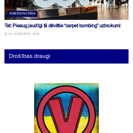
KIBERDROŠĪBA
Tet: Pieaug jaudīgi tā dēvētie “carpet bombing” uzbrukumi
10. FEBRUĀRIS, 2026
Drošības draugi