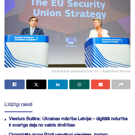
ES drošības savienība Foto: EC - Audiovisual Service
Līdzīgi raksti
Viesturs Bulāns: Ukrainas mācība Latvijai – digitālā noturība
ir svarīga daļa no valsts drošības
Organizēta grupa Rīgā vervējusi sievietes, tostarp