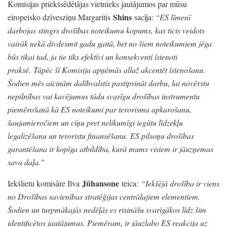
Komisijas priekšsēdētājas vietnieks jautājumos par mūsu
Shins
eiropeisko dzīvesziņu Margaritis
sacīja:
“
ES līmenī
darbojas stingrs drošības noteikumu kopums,
kas ticis veidots
vairāk nekā divdesmit gadu gaitā,
bet no šiem noteikumiem jēga
būs tikai tad,
ja tie tiks efektīvi un konsekventi īstenoti
praksē.
Tāpēc šī Komisija apņēmās allaž akcentēt īstenošanu.
Šodien mēs aicinām dalībvalstis pastiprināt darbu,
lai novērstu
nepilnības vai kavējumus tādu svarīgu drošības instrumentu
piemērošanā kā ES noteikumi par terorisma apkarošanu,
šaujamieročiem un cīņu pret nelikumīgi iegūtu līdzekļu
legalizēšanu un teroristu finansēšanu.
ES pilsoņu drošības
garantēšana ir kopīga atbildība,
kurā mums visiem ir jāuzņemas
sava daļa.
”
Jūhansone
Iekšlietu komisāre Ilva
teica:
“Iekšējā drošība ir viens
no Drošības savienības stratēģijas centrālajiem elementiem.
Šodien un turpmākajās nedēļās es risināšu svarīgākos līdz šim
identificētos jautājumus.
Piemēram,
ir jāuzlabo ES reakcija uz