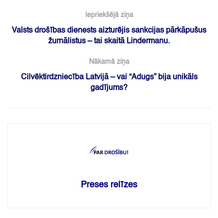
Iepriekšējā ziņa
Valsts drošības dienests aizturējis sankcijas pārkāpušus
žurnālistus – tai skaitā Lindermanu.
Nākamā ziņa
Cilvēktirdzniecība Latvijā – vai “Adugs” bija unikāls
gadījums?
Preses relīzes