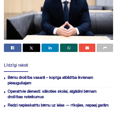
Līdzīgi raksti
Bērnu drošība vasarā – kopīga atbildība ikvienam
pieaugušajam
Operatīvie dienesti: sākoties skolai, atgādini bērnam
drošības noteikumus
Redzi nepieskatītu bērnu uz ielas — rīkojies, nepaej garām