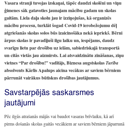
Vasara strauji tuvojas izskaņai,
tāpēc daudzi skolēni un viņu
ģimenes sāk gatavoties jaunajam mācību gadam un skolas
gaitām.
Liela daļa skolu jau ir izziņojušas,
kā organizēs
mācību procesu,
turklāt šogad Covid-19 ierobežojumu dēļ
atgriešanās skolas solos būs izaicinošāka nekā iepriekš.
Bērni
ārpus skolas ir pavadījuši ilgu laiku un,
iespējams,
daudz
svarīgu lietu par drošību uz ielām,
sabiedriskajā transportā
un citās vietās jau aizmirsts.
Lai atsvaidzinātu zināšanas,
ziņu
vietnes
“Par drošību!
”
vadītājs,
Biznesa augstskolas
Turība
absolvents Kārlis Apalups aicina vecākus ar saviem bērniem
pārrunāt vairākus būtiskus drošības jautājumus.
Savstarpējās saskarsmes
jautājumi
Pēc ilgās atrašanās mājās vai baudot vasaras brīvlaiku,
kā arī
pirms došanās skolas gaitās vecākiem ar saviem bērniem jāparrunā