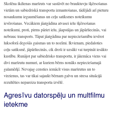
Skolēna ikdienas maršruts var sastāvēt no brauktuvju šķērsošanas
vietām un sabiedriskā transporta izmantošanas,
tādējādi arī pieturu
nosaukumu iegaumēšanas un ceļu satiksmes noteikumu
ievērošanas.
Vecākiem jāatgādina atvasei ielu šķērsošanas
noteikumi,
proti,
pirms pāriet ielu,
jāapstājas un jāpārliecinās,
vai
nebrauc transports.
Tāpat jāatgādina par nepieciešamību ievērot
luksoforā degošās gaismas un to nozīmi.
Ikvienam,
piedaloties
ceļu satiksmē,
jāpārliecinās,
cik droši ir uzsākt vai turpināt iesākto
kustību.
Runājot par sabiedrisko transportu,
ir jāiemāca viens vai
divi maršrutu numuri,
ar kuriem bērns nonāks nepieciešamajā
galamērķī.
Nevajag censties iemācīt visus maršrutus un to
virzienus,
tas var tikai sajaukt bērnam galvu un stresa situācijā
rezultēties nepareiza transporta izvēlē.
Agresīvu datorspēļu un multfilmu
ietekme