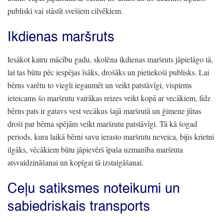
publiski vai stāstīt svešiem cilvēkiem.
Ikdienas maršruts
Iesākot katru mācību gadu,
skolēna ikdienas maršruts jāpielāgo tā,
lai tas būtu pēc iespējas īsāks,
drošāks un pietiekoši publisks.
Lai
bērns varētu to viegli iegaumēt un veikt patstāvīgi,
vispirms
ieteicams šo maršrutu vairākas reizes veikt kopā ar vecākiem,
līdz
bērns pats ir gatavs vest vecākus šajā maršrutā un ģimene jūtas
droši par bērna spējām veikt maršrutu patstāvīgi.
Tā kā šogad
periods,
kura laikā bērni savu ierasto maršrutu neveica,
bijis krietni
ilgāks,
vēcākiem būtu jāpievērš īpaša uzmanība maršruta
atsvaidzināšanai un kopīgai tā izstaigāšanai.
Ceļu satiksmes noteikumi un
sabiedriskais transports