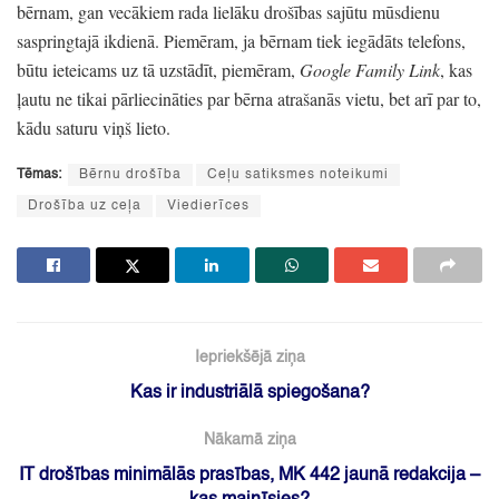
bērnam,
gan vecākiem
rada lielāku drošības sajūtu mūsdienu
saspringtajā ikdienā.
Piemēram,
ja bērnam tiek iegādāts telefons,
būtu ieteicams uz tā uzstādīt,
piemēram,
Google Family Link
, kas
ļautu ne tikai pārliecināties par bērna atrašanās vietu,
bet arī par to,
kādu saturu viņš lieto.
Tēmas:
Bērnu drošība
Ceļu satiksmes noteikumi
Drošība uz ceļa
Viedierīces
Iepriekšējā ziņa
Kas ir industriālā spiegošana?
Nākamā ziņa
IT drošības minimālās prasības, MK 442 jaunā redakcija –