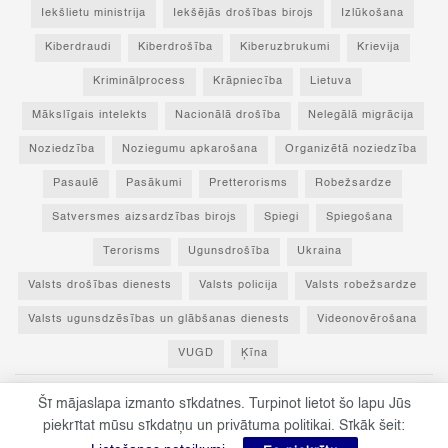
Iekšlietu ministrija
Iekšējās drošības birojs
Izlūkošana
Kiberdraudi
Kiberdrošība
Kiberuzbrukumi
Krievija
Kriminālprocess
Krāpniecība
Lietuva
Mākslīgais intelekts
Nacionālā drošība
Nelegālā migrācija
Noziedzība
Noziegumu apkarošana
Organizētā noziedzība
Pasaulē
Pasākumi
Pretterorisms
Robežsardze
Satversmes aizsardzības birojs
Spiegi
Spiegošana
Terorisms
Ugunsdrošība
Ukraina
Valsts drošības dienests
Valsts policija
Valsts robežsardze
Valsts ugunsdzēsības un glābšanas dienests
Videonovērošana
VUGD
Ķīna
Šī mājaslapa izmanto sīkdatnes. Turpinot lietot šo lapu Jūs
© 2023 Par drošību! - Visas tiesības paturētas un aizsargātas ar Latvijas
piekrītat mūsu sīkdatņu un privātuma politikai. Sīkāk šeit:
Republikas un Eiropas Savienības normatīvajiem aktiem.