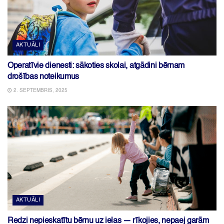
AKTUĀLI
Operatīvie dienesti: sākoties skolai, atgādini bērnam
drošības noteikumus
2. SEPTEMBRIS, 2025
AKTUĀLI
Redzi nepieskatītu bērnu uz ielas — rīkojies, nepaej garām