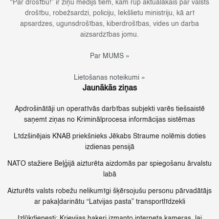
“Par drošību!” ir ziņu medijs tiem, kam rūp aktuālākais par valsts
drošību, robežsardzi, policiju, Iekšlietu ministriju, kā arī
apsardzes, ugunsdrošības, kiberdrošības, vides un darba
aizsardzības jomu.
Par MUMS »
Lietošanas noteikumi »
Jaunākās ziņas
Apdrošinātāji un operatīvās darbības subjekti varēs tiešsaistē
saņemt ziņas no Kriminālprocesa informācijas sistēmas
Līdzšinējais KNAB priekšnieks Jēkabs Straume nolēmis doties
izdienas pensijā
NATO stažiere Beļģijā aizturēta aizdomās par spiegošanu ārvalstu
labā
Aizturēts valsts robežu nelikumīgi šķērsojušu personu pārvadātājs
ar pakaļdarinātu “Latvijas pasta” transportlīdzekli
Izlūkdienesti: Krievijas hakeri izmanto interneta kameras, lai