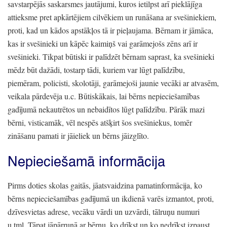
savstarpējās saskarsmes jautājumi,
kuros ietilpst arī pieklājīga
attieksme pret apkārtējiem cilvēkiem un runāšana ar svešiniekiem,
proti,
kad un kādos apstākļos tā ir pieļaujama.
Bērnam ir jāmāca,
kas ir svešinieki un kāpēc kaimiņš vai garāmejošs zēns arī ir
svešinieki.
Tikpat būtiski ir palīdzēt bērnam saprast,
ka svešinieki
mēdz būt dažādi,
tostarp tādi,
kuriem var lūgt palīdzību,
piemēram,
policisti,
skolotāji,
garāmejoši jaunie vecāki ar atvasēm,
veikala pārdevēja u.c.
Būtiskākais,
lai bērns nepieciešamības
gadījumā nekautrētos un nebaidītos lūgt palīdzību.
Pārāk mazi
bērni,
visticamāk,
vēl nespēs atšķirt šos svešiniekus,
tomēr
zināšanu pamati ir jāieliek un bērns jāizglīto.
Nepieciešamā informācija
Pirms doties skolas gaitās,
jāatsvaidzina pamatinformācija,
ko
bērns nepieciešamības gadījumā un ikdienā varēs izmantot,
proti,
dzīvesvietas adrese,
vecāku vārdi un uzvārdi,
tālruņu numuri
u.tml.
Tāpat jāpārrunā ar bērnu,
ko drīkst un ko nedrīkst izpaust