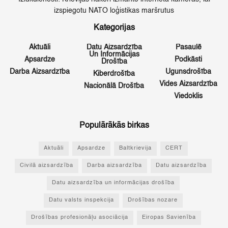
izspiegotu NATO loģistikas maršrutus
Kategorijas
Aktuāli
Datu Aizsardzība
Pasaulē
Un Informācijas
Apsardze
Podkāsti
Drošība
Darba Aizsardzība
Ugunsdrošība
Kiberdrošība
Vides Aizsardzība
Nacionālā Drošība
Viedoklis
Populārākās birkas
Aktuāli
Apsardze
Baltkrievija
CERT
Civilā aizsardzība
Darba aizsardzība
Datu aizsardzība
Datu aizsardzība un informācijas drošība
Datu valsts inspekcija
Drošības nozare
Drošības profesionāļu asociācija
Eiropas Savienība