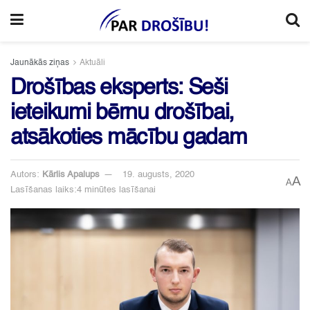
Jaunākās ziņas
Aktuāli
Drošības eksperts: Seši
ieteikumi bērnu drošībai,
atsākoties mācību gadam
Autors:
Kārlis Apalups
19. augusts, 2020
A
A
Lasīšanas laiks:4 minūtes lasīšanai