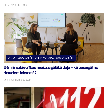
17. APRĪLIS, 2025
DATU AIZSARDZĪBA UN INFORMĀCIJAS DROŠĪBA
Bērni ir sabiedrības neaizsargātākā daļa – kā pasargāt no
draudiem internetā?
8. NOVEMBRIS, 2024