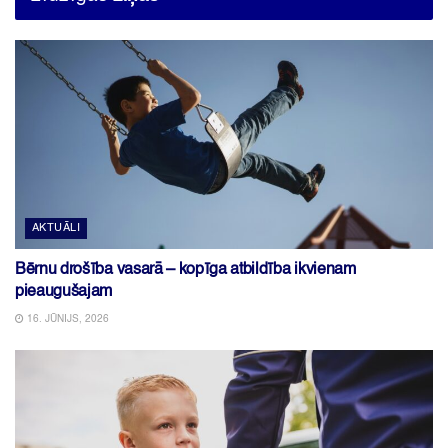
AKTUĀLI
Bērnu drošība vasarā – kopīga atbildība ikvienam
pieaugušajam
16. JŪNIJS, 2026