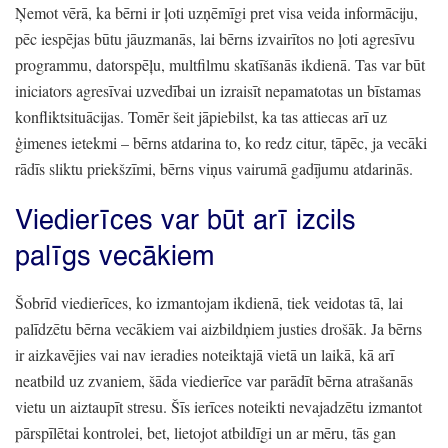
Ņemot vērā,
ka bērni ir ļoti uzņēmīgi pret visa veida informāciju,
pēc iespējas būtu jāuzmanās,
lai bērns izvairītos no ļoti agresīvu
programmu,
datorspēļu,
multfilmu skatīšanās ikdienā.
Tas var būt
iniciators agresīvai uzvedībai un izraisīt nepamatotas un bīstamas
konfliktsituācijas.
Tomēr šeit jāpiebilst,
ka tas attiecas arī uz
ģimenes ietekmi
– bērns atdarina to,
ko redz citur,
tāpēc,
ja vecāki
rādīs sliktu priekšzīmi,
bērns viņus vairumā gadījumu atdarinās.
Viedierīces var būt arī izcils
palīgs vecākiem
Šobrīd viedierīces,
ko izmantojam ikdienā,
tiek veidotas tā,
lai
palīdzētu bērna vecākiem vai aizbildņiem justies drošāk.
Ja bērns
ir aizkavējies vai nav ieradies noteiktajā vietā un laikā,
kā arī
neatbild uz zvaniem,
šāda viedierīce var parādīt bērna atrašanās
vietu un aiztaupīt stresu.
Šīs ierīces noteikti nevajadzētu izmantot
pārspīlētai kontrolei,
bet,
lietojot atbildīgi un ar mēru,
tās gan