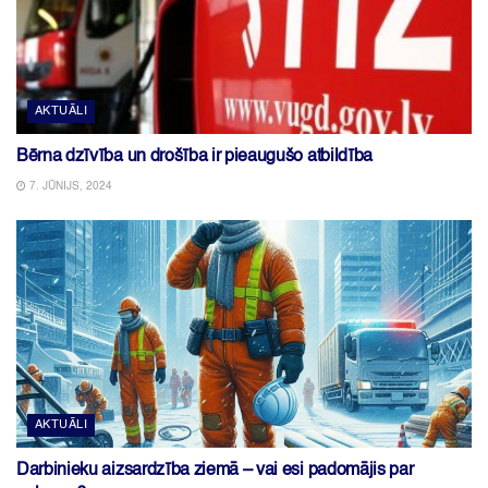
AKTUĀLI
Bērna dzīvība un drošība ir pieaugušo atbildība
7. JŪNIJS, 2024
AKTUĀLI
Darbinieku aizsardzība ziemā – vai esi padomājis par