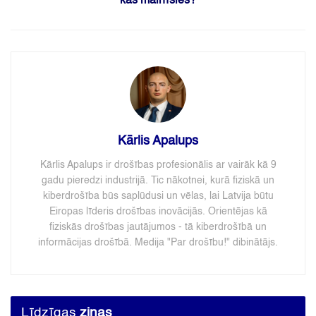
kas mainīsies?
Kārlis Apalups
Kārlis Apalups ir drošības profesionālis ar vairāk kā 9
gadu pieredzi industrijā. Tic nākotnei, kurā fiziskā un
kiberdrošība būs saplūdusi un vēlas, lai Latvija būtu
Eiropas līderis drošības inovācijās. Orientējas kā
fiziskās drošības jautājumos - tā kiberdrošībā un
informācijas drošībā. Medija "Par drošību!" dibinātājs.
Līdzīgas
ziņas