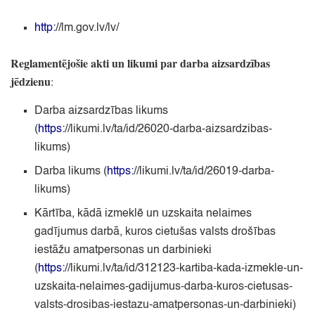
http:
//lm.gov.lv/lv/
Reglamentējošie akti un likumi par darba aizsardzības
jēdzienu
:
Darba aizsardzības likums
(
https:
//likumi.lv/ta/id/26020-darba-aizsardzibas-
likums
)
Darba likums
(
https:
//likumi.lv/ta/id/26019-darba-
likums
)
Kārtība,
kādā izmeklē un uzskaita nelaimes
gadījumus darbā,
kuros cietušas valsts drošības
iestāžu amatpersonas un darbinieki
(
https:
//likumi.lv/ta/id/312123-kartiba-kada-izmekle-un-
uzskaita-nelaimes-gadijumus-darba-kuros-cietusas-
valsts-drosibas-iestazu-amatpersonas-un-darbinieki
)