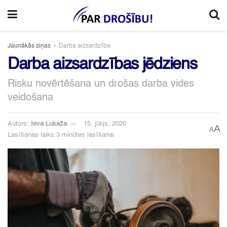
Jaunākās ziņas
Darba aizsardzība
Darba aizsardzības jēdziens
Risku novērtēšana un drošas darba vides
veidošana
Autors:
Ieva Lukaža
15. jūlijs, 2020
A
A
Lasīšanas laiks:3 minūtes lasīšanai