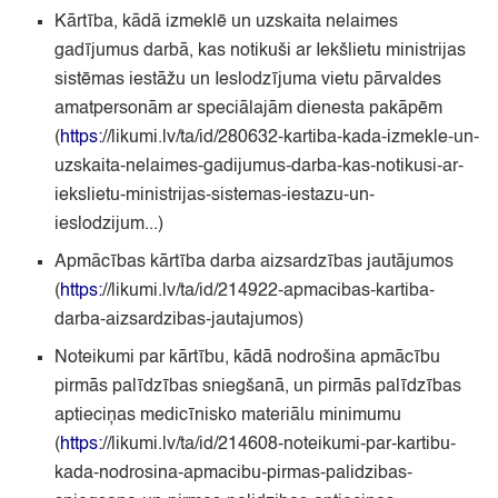
Kārtība,
kādā izmeklē un uzskaita nelaimes
gadījumus darbā,
kas notikuši ar Iekšlietu ministrijas
sistēmas iestāžu un Ieslodzījuma vietu pārvaldes
amatpersonām ar speciālajām dienesta pakāpēm
(
https:
//likumi.lv/ta/id/280632-kartiba-kada-izmekle-un-
uzskaita-nelaimes-gadijumus-darba-kas-notikusi-ar-
iekslietu-ministrijas-sistemas-iestazu-un-
ieslodzijum.
..
)
Apmācības kārtība darba aizsardzības jautājumos
(
https:
//likumi.lv/ta/id/214922-apmacibas-kartiba-
darba-aizsardzibas-jautajumos
)
Noteikumi par kārtību,
kādā nodrošina apmācību
pirmās palīdzības sniegšanā,
un pirmās palīdzības
aptieciņas medicīnisko materiālu minimumu
(
https:
//likumi.lv/ta/id/214608-noteikumi-par-kartibu-
kada-nodrosina-apmacibu-pirmas-palidzibas-