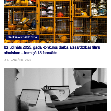
DARBA AIZSARDZĪBA
Izsludināts 2025. gada konkurss darba aizsardzības filmu
atbalstam – termiņš 15.februāris
17. JANVĀRIS, 2025