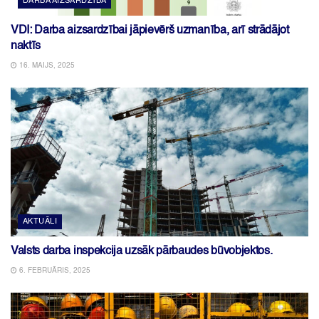
DARBA AIZSARDZĪBA
VDI: Darba aizsardzībai jāpievērš uzmanība, arī strādājot
naktīs
16. MAIJS, 2025
AKTUĀLI
Valsts darba inspekcija uzsāk pārbaudes būvobjektos.
6. FEBRUĀRIS, 2025