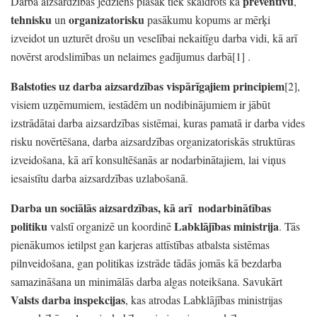
preventīvu
Darba aizsardzības jēdziens plašāk tiek skaidrots kā
,
tehnisku
organizatorisku
un
pasākumu kopums ar mērķi
izveidot un uzturēt drošu un veselībai nekaitīgu darba vidi,
kā arī
novērst arodslimības un nelaimes gadījumus darbā
[1]
.
Balstoties uz darba aizsardzības vispārīgajiem principiem
[2]
,
visiem uzņēmumiem,
iestādēm un nodibinājumiem ir jābūt
izstrādātai darba aizsardzības sistēmai,
kuras pamatā ir darba vides
risku novērtēšana,
darba aizsardzības organizatoriskās struktūras
izveidošana,
kā arī konsultēšanās ar nodarbinātajiem,
lai viņus
iesaistītu darba aizsardzības uzlabošanā.
Darba un sociālās aizsardzības,
kā arī
nodarbinātības
politiku
Labklājības ministrija
valstī organizē un koordinē
. Tās
pienākumos ietilpst gan karjeras attīstības atbalsta sistēmas
pilnveidošana,
gan politikas izstrāde tādās jomās kā bezdarba
samazināšana un minimālās darba algas noteikšana.
Savukārt
Valsts darba inspekcijas
, kas atrodas Labklājības ministrijas