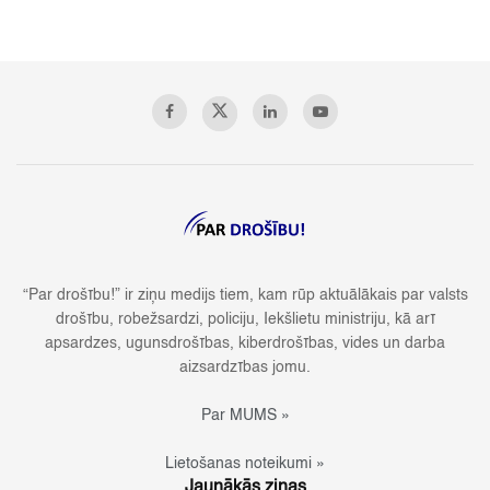
“Par drošību!” ir ziņu medijs tiem, kam rūp aktuālākais par valsts
drošību, robežsardzi, policiju, Iekšlietu ministriju, kā arī
apsardzes, ugunsdrošības, kiberdrošības, vides un darba
aizsardzības jomu.
Par MUMS »
Lietošanas noteikumi »
Jaunākās ziņas