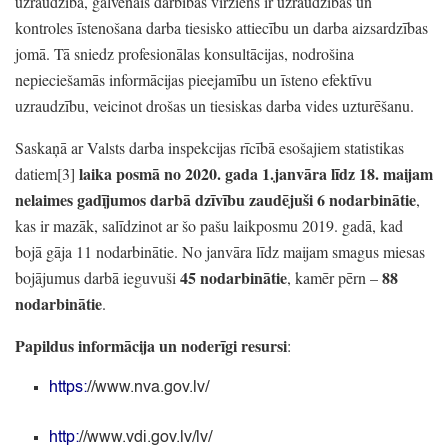
uzraudzībā,
galvenais darbības virziens ir uzraudzības un
kontroles īstenošana darba tiesisko attiecību un darba aizsardzības
jomā.
Tā sniedz profesionālas konsultācijas,
nodrošina
nepieciešamās informācijas pieejamību un īsteno efektīvu
uzraudzību,
veicinot drošas un tiesiskas darba vides uzturēšanu.
Saskaņā ar Valsts darba inspekcijas rīcībā esošajiem statistikas
laika posmā no 2020.
gada 1.janvāra līdz 18.
maijam
datiem
[3]
nelaimes gadījumos darbā dzīvību zaudējuši 6 nodarbinātie
,
kas ir mazāk,
salīdzinot ar šo pašu laikposmu 2019.
gadā,
kad
bojā gāja 11 nodarbinātie.
No janvāra līdz maijam smagus miesas
45 nodarbinātie
88
bojājumus darbā ieguvuši
, kamēr pērn
–
nodarbinātie
.
Papildus informācija un noderīgi resursi
:
https:
//www.nva.gov.lv/
http:
//www.vdi.gov.lv/lv/