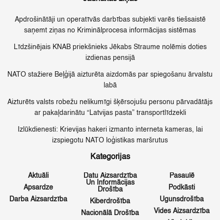
Apdrošinātāji un operatīvās darbības subjekti varēs tiešsaistē
saņemt ziņas no Kriminālprocesa informācijas sistēmas
Līdzšinējais KNAB priekšnieks Jēkabs Straume nolēmis doties
izdienas pensijā
NATO stažiere Beļģijā aizturēta aizdomās par spiegošanu ārvalstu
labā
Aizturēts valsts robežu nelikumīgi šķērsojušu personu pārvadātājs
ar pakaļdarinātu “Latvijas pasta” transportlīdzekli
Izlūkdienesti: Krievijas hakeri izmanto interneta kameras, lai
izspiegotu NATO loģistikas maršrutus
Kategorijas
Aktuāli
Datu Aizsardzība
Pasaulē
Un Informācijas
Apsardze
Podkāsti
Drošība
Darba Aizsardzība
Ugunsdrošība
Kiberdrošība
Vides Aizsardzība
Nacionālā Drošība