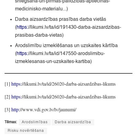
sniegsana-un-pirmas-palidzibas-aptiecinas-
medicinisko-materialu.
..
)
Darba aizsardzības prasības darba vietās
(
https:
//likumi.lv/ta/id/191430-darba-aizsardzibas-
prasibas-darba-vietas
)
Arodslimību izmeklēšanas un uzskaites kārtība
(
https:
//likumi.lv/ta/id/147550-arodslimibu-
izmeklesanas-un-uzskaites-kartiba
)
[1]
https:
//likumi.lv/ta/id/26020-darba-aizsardzibas-likums
[2]
https:
//likumi.lv/ta/id/26020-darba-aizsardzibas-likums
[3]
http:
//www.vdi.gov.lv/lv/jaunumi/
Tēmas:
Arodslimības
Darba aizsardzība
Risku novērtēšana