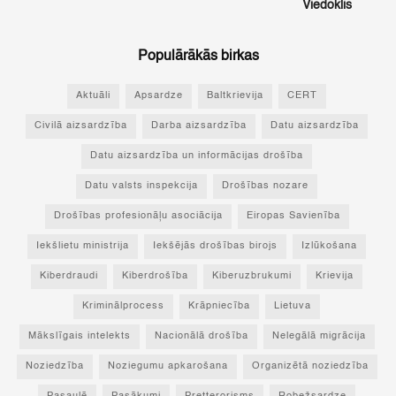
Viedoklis
Populārākās birkas
Aktuāli
Apsardze
Baltkrievija
CERT
Civilā aizsardzība
Darba aizsardzība
Datu aizsardzība
Datu aizsardzība un informācijas drošība
Datu valsts inspekcija
Drošības nozare
Drošības profesionāļu asociācija
Eiropas Savienība
Iekšlietu ministrija
Iekšējās drošības birojs
Izlūkošana
Kiberdraudi
Kiberdrošība
Kiberuzbrukumi
Krievija
Kriminālprocess
Krāpniecība
Lietuva
Mākslīgais intelekts
Nacionālā drošība
Nelegālā migrācija
Noziedzība
Noziegumu apkarošana
Organizētā noziedzība