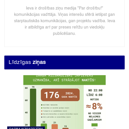
Ieva ir drošības ziņu medija "Par drošību!"
komunikācijas vadītāja. Viņas interešu sfērā ietilpst gan
starptautiskās komunikācijas, gan projektu vadība. Ieva
ir atbildīga arī par preses relīžu un viedokļu
publicēšanu.
Līdzīgas
ziņas