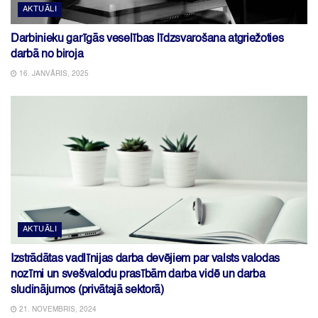
AKTUĀLI
Darbinieku garīgās veselības līdzsvarošana atgriežoties
darbā no biroja
16. JANVĀRIS, 2025
AKTUĀLI
Izstrādātas vadlīnijas darba devējiem par valsts valodas
nozīmi un svešvalodu prasībām darba vidē un darba
sludinājumos (privātajā sektorā)
21. NOVEMBRIS, 2024