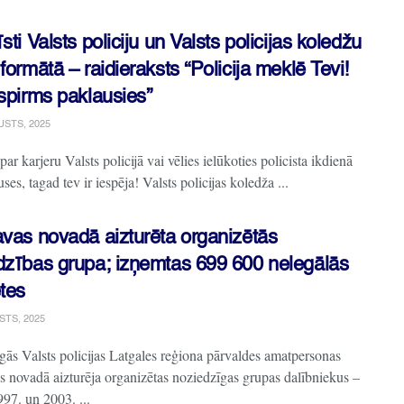
sti Valsts policiju un Valsts policijas koledžu
formātā – raidieraksts “Policija meklē Tevi!
ispirms paklausies”
USTS, 2025
ar karjeru Valsts policijā vai vēlies ielūkoties policista ikdienā
ses, tagad tev ir iespēja! Valsts policijas koledža ...
avas novadā aizturēta organizētās
dzības grupa; izņemtas 699 600 nelegālās
etes
STS, 2025
igās Valsts policijas Latgales reģiona pārvaldes amatpersonas
s novadā aizturēja organizētas noziedzīgas grupas dalībniekus –
997. un 2003. ...