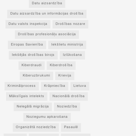
Datu aizsardzība
Datu aizsardzība un informācijas drošība
Datu valsts inspekcija
Drošības nozare
Drošības profesionāļu asociācija
Eiropas Savienība
Iekšlietu ministrija
Iekšējās drošības birojs
Izlūkošana
Kiberdraudi
Kiberdrošība
Kiberuzbrukumi
Krievija
Kriminālprocess
Krāpniecība
Lietuva
Mākslīgais intelekts
Nacionālā drošība
Nelegālā migrācija
Noziedzība
Noziegumu apkarošana
Organizētā noziedzība
Pasaulē