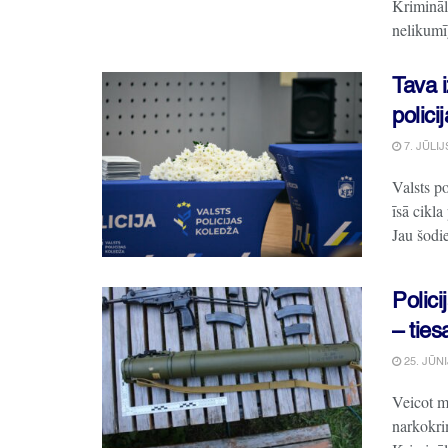
Krimināl
nelikumī
Tava i
polici
7. JŪLIJ
Valsts po
īsā cikla
Jau šodien
Polici
– ties
25. JŪNI
Veicot m
narkokri