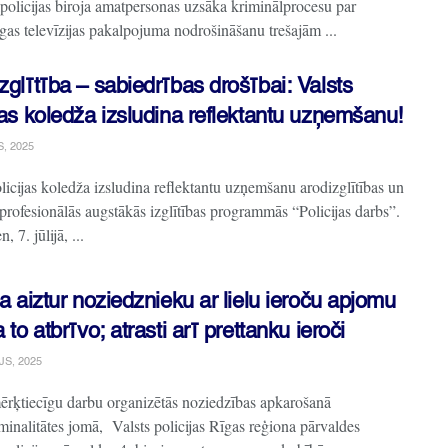
policijas biroja amatpersonas uzsāka kriminālprocesu par
gas televīzijas pakalpojuma nodrošināšanu trešajām ...
zglītība – sabiedrības drošībai: Valsts
jas koledža izsludina reflektantu uzņemšanu!
S, 2025
licijas koledža izsludina reflektantu uzņemšanu arodizglītības un
 profesionālās augstākās izglītības programmās “Policijas darbs”.
, 7. jūlijā, ...
ja aiztur noziedznieku ar lielu ieroču apjomu
a to atbrīvo; atrasti arī prettanku ieroči
JS, 2025
ērķtiecīgu darbu organizētās noziedzības apkarošanā
minalitātes jomā, Valsts policijas Rīgas reģiona pārvaldes