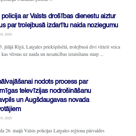
 policija ar Valsts drošības dienestu aiztur
us par trolejbusā izdarītu naida noziegumu
JS, 2025
. jūlijā Rīgā, Latgales priekšpilsētā, trolejbusā divi vīrieši veica
 kas vērstas uz naida un nesaticības izraisīšanu starp ...
nālvajāšanai nodots process par
umīgas televīzijas nodrošināšanu
vpils un Augšdaugavas novada
votājiem
JS, 2025
da 26. maijā Valsts policijas Latgales reģiona pārvaldes