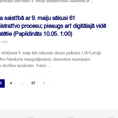
olicijas pārvaldes 4. biroja amatpersonas sadarbībā ar ...
ja saistībā ar 9. maiju sākusi 61
stratīvo procesu; pieaugs arī digitālajā vidē
tētie (Papildināts 10.05. 1:00)
, 2025
 vērtējumā 9. maijs līdz nākamās dienas pulksten 1.00 Latvijā
s bez būtiskiem starpgadījumiem, dienestiem nepieļaujot
 drošības incidentus. Valsts ...
3
4
…
27