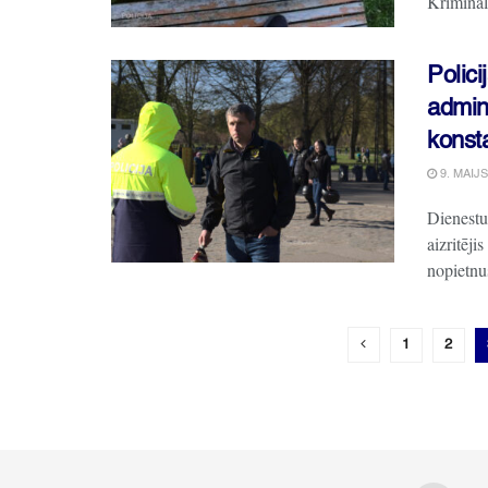
Kriminālp
Polici
admini
konsta
9. MAIJS
Dienestu
aizritēji
nopietnus
1
2