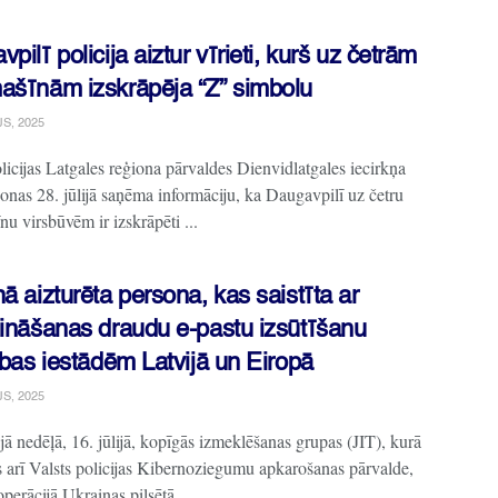
pilī policija aiztur vīrieti, kurš uz četrām
ašīnām izskrāpēja “Z” simbolu
JS, 2025
licijas Latgales reģiona pārvaldes Dienvidlatgales iecirkņa
onas 28. jūlijā saņēma informāciju, ka Daugavpilī uz četru
u virsbūvēm ir izskrāpēti ...
ā aizturēta persona, kas saistīta ar
zināšanas draudu e-pastu izsūtīšanu
ības iestādēm Latvijā un Eiropā
JS, 2025
ā nedēļā, 16. jūlijā, kopīgās izmeklēšanas grupas (JIT), kurā
ās arī Valsts policijas Kibernoziegumu apkarošanas pārvalde,
operācijā Ukrainas pilsētā ...