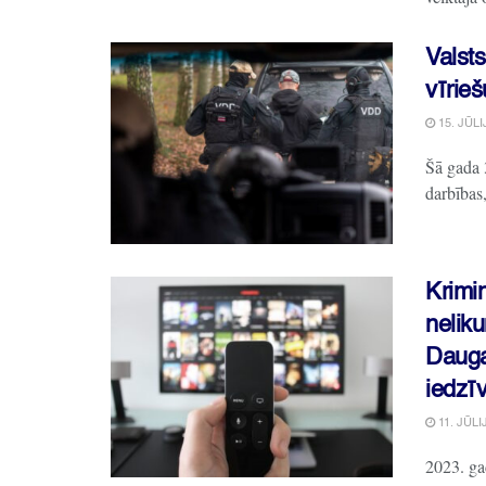
Valsts
vīrieš
15. JŪLI
Šā gada 3
darbības,
Krimi
nelik
Dauga
iedzī
11. JŪLI
2023. ga