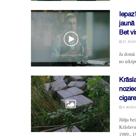
Iepazī
jaunā 
Bet v
21. AUG
Ja domā p
no iekšpu
Krāsl
nozie
cigar
4. AUGU
Jūlija be
Krāslava
1989., 1