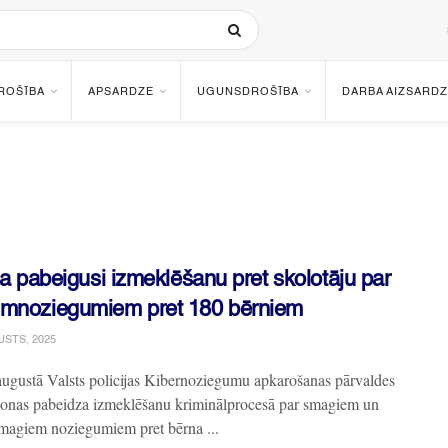
ROŠĪBA
APSARDZE
UGUNSDROŠĪBA
DARBA AIZSARDZ
ja pabeigusi izmeklēšanu pret skolotāju par
mnoziegumiem pret 180 bērniem
USTS, 2025
augustā Valsts policijas Kibernoziegumu apkarošanas pārvaldes
onas pabeidza izmeklēšanu kriminālprocesā par smagiem un
smagiem noziegumiem pret bērna ...