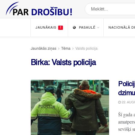
JAUNĀKAIS
!
PASAULĒ
NACIONĀLĀ D
Jaunākās ziņas
Tēma
Valsts policija
Birka:
Valsts policija
Polici
dzimu
22. AUG
Šī gada 
amatpers
sevišķi 