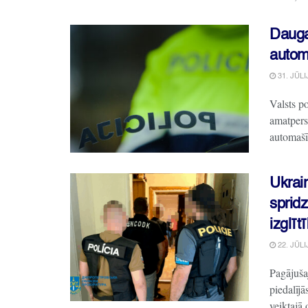
Daugav
autom
31. JŪLI
Valsts po
amatpers
automašīn
Ukrain
sprid
izglīt
22. JŪLI
Pagājušaj
piedalīj
veiktajā 