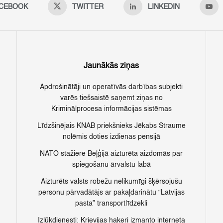
CEBOOK
TWITTER
LINKEDIN
Jaunākās ziņas
Apdrošinātāji un operatīvās darbības subjekti
varēs tiešsaistē saņemt ziņas no
Kriminālprocesa informācijas sistēmas
Līdzšinējais KNAB priekšnieks Jēkabs Straume
nolēmis doties izdienas pensijā
NATO stažiere Beļģijā aizturēta aizdomās par
spiegošanu ārvalstu labā
Aizturēts valsts robežu nelikumīgi šķērsojušu
personu pārvadātājs ar pakaļdarinātu “Latvijas
pasta” transportlīdzekli
Izlūkdienesti: Krievijas hakeri izmanto interneta