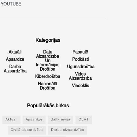
YOUTUBE
Kategorijas
Aktuāli
Datu
Pasaulē
Aizsardzība
Apsardze
Podkāsti
Un
Informācijas
Darba
Ugunsdrošība
Drošība
Aizsardzība
Vides
Kiberdrošība
Aizsardzība
Nacionālā
Viedoklis
Drošība
Populārākās birkas
Aktuāli
Apsardze
Baltkrievija
CERT
Civilā aizsardzība
Darba aizsardzība