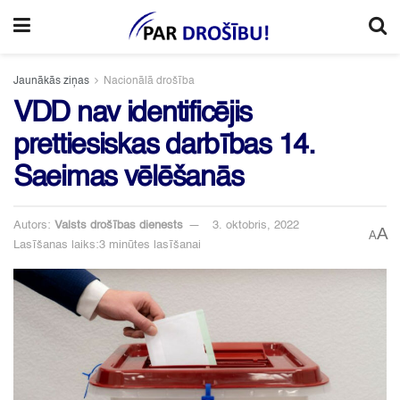
Jaunākās ziņas
Nacionālā drošība
VDD nav identificējis
prettiesiskas darbības 14.
Saeimas vēlēšanās
Autors:
Valsts drošības dienests
3. oktobris, 2022
A
A
Lasīšanas laiks:3 minūtes lasīšanai