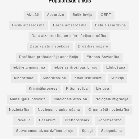
Populārākās birkas
Aktuāli
Apsardze
Baltkrievija
CERT
Civilā aizsardzība
Darba aizsardzība
Datu aizsardzība
Datu aizsardzība un informācijas drošība
Datu valsts inspekcija
Drošības nozare
Drošības profesionāļu asociācija
Eiropas Savienība
Iekšlietu ministrija
Iekšējās drošības birojs
Izlūkošana
Kiberdraudi
Kiberdrošība
Kiberuzbrukumi
Krievija
Kriminālprocess
Krāpniecība
Lietuva
Mākslīgais intelekts
Nacionālā drošība
Nelegālā migrācija
Noziedzība
Noziegumu apkarošana
Organizētā noziedzība
Pasaulē
Pasākumi
Pretterorisms
Robežsardze
Satversmes aizsardzības birojs
Spiegi
Spiegošana