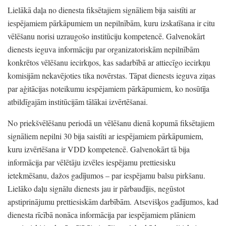
Lielākā daļa no dienesta fiksētajiem signāliem bija saistīti ar
iespējamiem pārkāpumiem un nepilnībām,
kuru izskatīšana ir citu
vēlēšanu norisi uzraugošo institūciju kompetencē.
Galvenokārt
dienests ieguva informāciju par organizatoriskām nepilnībām
konkrētos vēlēšanu iecirkņos,
kas sadarbībā ar attiecīgo iecirkņu
komisijām nekavējoties tika novērstas.
Tāpat dienests ieguva ziņas
par aģitācijas noteikumu iespējamiem pārkāpumiem,
ko nosūtīja
atbildīgajām institūcijām tālākai izvērtēšanai.
No priekšvēlēšanu periodā un vēlēšanu dienā kopumā fiksētajiem
signāliem nepilni 30 bija saistīti ar iespējamiem pārkāpumiem,
kuru izvērtēšana ir VDD kompetencē.
Galvenokārt tā bija
informācija par vēlētāju izvēles iespējamu prettiesisku
ietekmēšanu,
dažos gadījumos
– par iespējamu balsu pirkšanu.
Lielāko daļu signālu dienests jau ir pārbaudījis,
negūstot
apstiprinājumu prettiesiskām darbībām.
Atsevišķos gadījumos,
kad
dienesta rīcībā nonāca informācija par iespējamiem plāniem