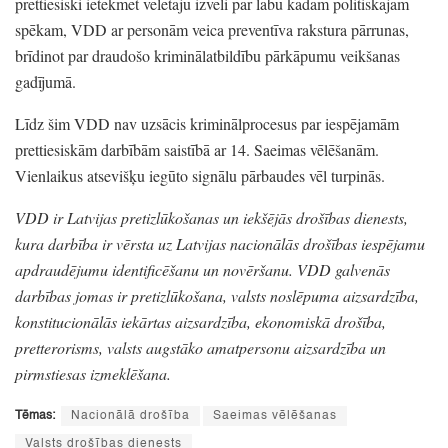
prettiesiski ietekmēt vēlētāju izvēli par labu kādam politiskajam
spēkam,
VDD ar personām veica preventīva rakstura pārrunas,
brīdinot par draudošo kriminālatbildību pārkāpumu veikšanas
gadījumā.
Līdz šim VDD nav uzsācis kriminālprocesus par iespējamām
prettiesiskām darbībām saistībā ar 14.
Saeimas vēlēšanām.
Vienlaikus atsevišķu iegūto signālu pārbaudes vēl turpinās.
VDD ir Latvijas pretizlūkošanas un iekšējās drošības dienests,
kura darbība ir vērsta uz Latvijas nacionālās drošības iespējamu
apdraudējumu identificēšanu un novēršanu.
VDD galvenās
darbības jomas ir pretizlūkošana,
valsts noslēpuma aizsardzība,
konstitucionālās iekārtas aizsardzība,
ekonomiskā drošība,
pretterorisms,
valsts augstāko amatpersonu aizsardzība un
pirmstiesas izmeklēšana.
Tēmas:
Nacionālā drošība
Saeimas vēlēšanas
Valsts drošības dienests