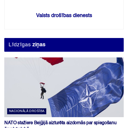
Valsts drošības dienests
Līdzīgas
ziņas
NACIONĀLĀ DROŠĪBA
NATO stažiere Beļģijā aizturēta aizdomās par spiegošanu