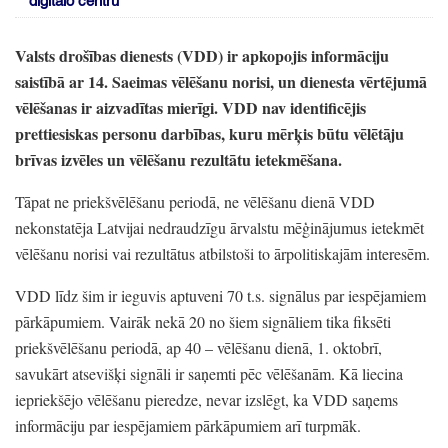
digitālo centru
Valsts drošības dienests
(VDD)
ir apkopojis informāciju
saistībā ar 14.
Saeimas vēlēšanu norisi,
un dienesta vērtējumā
vēlēšanas ir aizvadītas mierīgi.
VDD nav identificējis
prettiesiskas personu darbības,
kuru mērķis būtu vēlētāju
brīvas izvēles un vēlēšanu rezultātu ietekmēšana.
Tāpat ne priekšvēlēšanu periodā,
ne vēlēšanu dienā VDD
nekonstatēja Latvijai nedraudzīgu ārvalstu mēģinājumus ietekmēt
vēlēšanu norisi vai rezultātus atbilstoši to ārpolitiskajām interesēm.
VDD līdz šim ir ieguvis aptuveni 70 t.s.
signālus par iespējamiem
pārkāpumiem.
Vairāk nekā 20 no šiem signāliem tika fiksēti
priekšvēlēšanu periodā,
ap 40
– vēlēšanu dienā,
1.
oktobrī,
savukārt atsevišķi signāli ir saņemti pēc vēlēšanām.
Kā liecina
iepriekšējo vēlēšanu pieredze,
nevar izslēgt,
ka VDD saņems
informāciju par iespējamiem pārkāpumiem arī turpmāk.