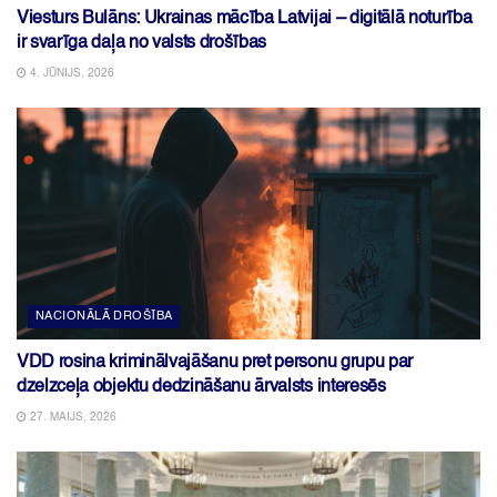
Viesturs Bulāns: Ukrainas mācība Latvijai – digitālā noturība
ir svarīga daļa no valsts drošības
4. JŪNIJS, 2026
NACIONĀLĀ DROŠĪBA
VDD rosina kriminālvajāšanu pret personu grupu par
dzelzceļa objektu dedzināšanu ārvalsts interesēs
27. MAIJS, 2026