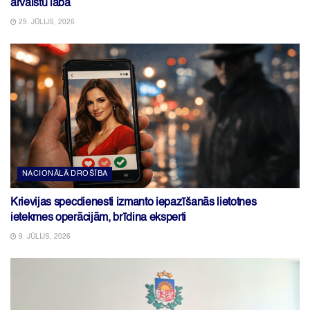
ārvalstu labā
29. JŪLIJS, 2026
NACIONĀLĀ DROŠĪBA
Krievijas specdienesti izmanto iepazīšanās lietotnes
ietekmes operācijām, brīdina eksperti
9. JŪLIJS, 2026