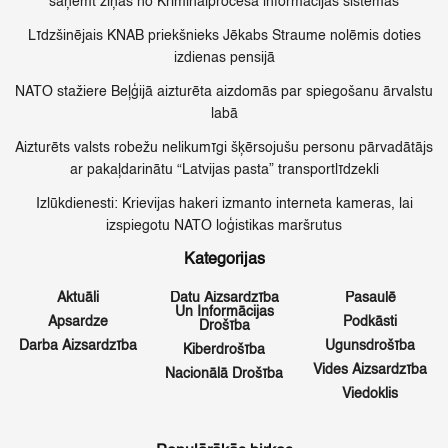
saņemt ziņas no Kriminālprocesa informācijas sistēmas
Līdzšinējais KNAB priekšnieks Jēkabs Straume nolēmis doties
izdienas pensijā
NATO stažiere Beļģijā aizturēta aizdomās par spiegošanu ārvalstu
labā
Aizturēts valsts robežu nelikumīgi šķērsojušu personu pārvadātājs
ar pakaļdarinātu “Latvijas pasta” transportlīdzekli
Izlūkdienesti: Krievijas hakeri izmanto interneta kameras, lai
izspiegotu NATO loģistikas maršrutus
Kategorijas
Aktuāli
Datu Aizsardzība
Pasaulē
Un Informācijas
Apsardze
Podkāsti
Drošība
Darba Aizsardzība
Ugunsdrošība
Kiberdrošība
Vides Aizsardzība
Nacionālā Drošība
Viedoklis