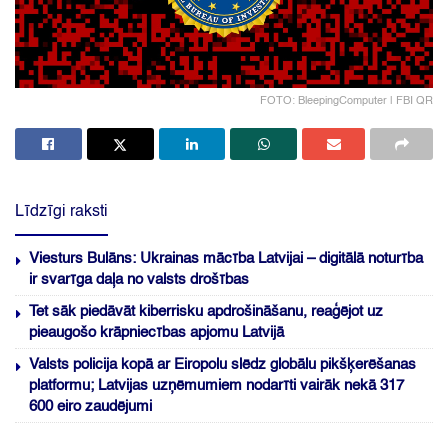
FOTO: BleepingComputer | FBI QR
Līdzīgi raksti
Viesturs Bulāns: Ukrainas mācība Latvijai – digitālā noturība
ir svarīga daļa no valsts drošības
Tet sāk piedāvāt kiberrisku apdrošināšanu, reaģējot uz
pieaugošo krāpniecības apjomu Latvijā
Valsts policija kopā ar Eiropolu slēdz globālu pikšķerēšanas
platformu; Latvijas uzņēmumiem nodarīti vairāk nekā 317
600 eiro zaudējumi