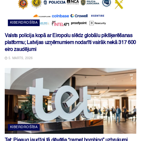
KIBERDROŠĪBA
Valsts policija kopā ar Eiropolu slēdz globālu pikšķerēšanas
platformu; Latvijas uzņēmumiem nodarīti vairāk nekā 317 600
eiro zaudējumi
5. MARTS, 2026
KIBERDROŠĪBA
Tet: Pieaug jaudīgi tā dēvētie “carpet bombing” uzbrukumi