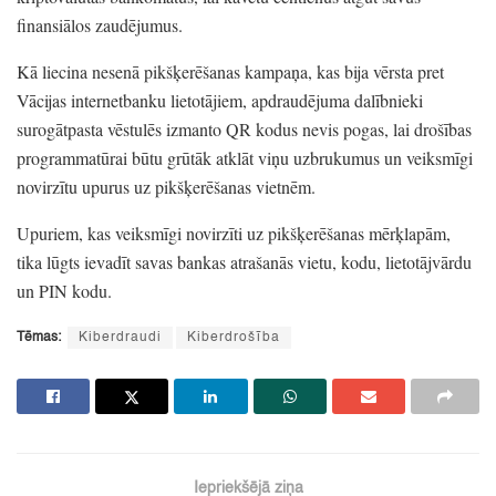
finansiālos zaudējumus.
Kā liecina nesenā pikšķerēšanas kampaņa,
kas bija vērsta pret
Vācijas internetbanku lietotājiem,
apdraudējuma dalībnieki
surogātpasta vēstulēs izmanto QR kodus nevis pogas,
lai drošības
programmatūrai būtu grūtāk atklāt viņu uzbrukumus un veiksmīgi
novirzītu upurus uz pikšķerēšanas vietnēm.
Upuriem,
kas veiksmīgi novirzīti uz pikšķerēšanas mērķlapām,
tika lūgts ievadīt savas bankas atrašanās vietu,
kodu,
lietotājvārdu
un PIN kodu.
Tēmas:
Kiberdraudi
Kiberdrošība
Iepriekšējā ziņa