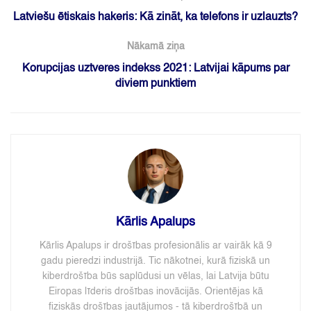
Latviešu ētiskais hakeris: Kā zināt, ka telefons ir uzlauzts?
Nākamā ziņa
Korupcijas uztveres indekss 2021: Latvijai kāpums par
diviem punktiem
Kārlis Apalups
Kārlis Apalups ir drošības profesionālis ar vairāk kā 9
gadu pieredzi industrijā. Tic nākotnei, kurā fiziskā un
kiberdrošība būs saplūdusi un vēlas, lai Latvija būtu
Eiropas līderis drošības inovācijās. Orientējas kā
fiziskās drošības jautājumos - tā kiberdrošībā un