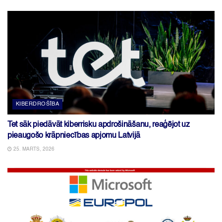
KIBERDROŠĪBA
Tet sāk piedāvāt kiberrisku apdrošināšanu, reaģējot uz
pieaugošo krāpniecības apjomu Latvijā
25. MARTS, 2026