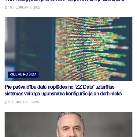
10. FEBRUĀRIS, 2026
KIBERDROŠĪBA
Pie pašvaldību datu noplūdes no “ZZ Dats” uzturētas
sistēmas vainīga ugunsmūra konfigurācija un darbinieks
2. FEBRUĀRIS, 2026