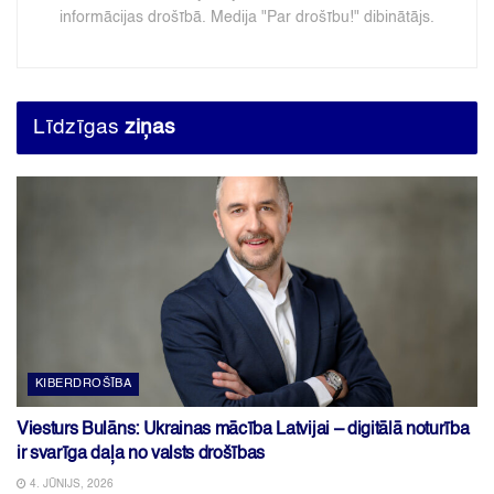
informācijas drošībā. Medija "Par drošību!" dibinātājs.
Līdzīgas
ziņas
KIBERDROŠĪBA
Viesturs Bulāns: Ukrainas mācība Latvijai – digitālā noturība
ir svarīga daļa no valsts drošības
4. JŪNIJS, 2026