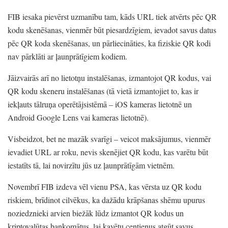
FIB iesaka pievērst uzmanību tam,
kāds URL tiek atvērts pēc QR
kodu skenēšanas,
vienmēr būt piesardzīgiem,
ievadot savus datus
pēc QR koda skenēšanas,
un pārliecināties,
ka fiziskie QR kodi
nav pārklāti ar ļaunprātīgiem kodiem.
Jāizvairās arī no lietotņu instalēšanas,
izmantojot QR kodus,
vai
QR kodu skeneru instalēšanas
(tā vietā izmantojiet to,
kas ir
iekļauts tālruņa operētājsistēmā
– iOS kameras lietotnē un
Android Google Lens vai kameras lietotnē)
.
Visbeidzot,
bet ne mazāk svarīgi
– veicot maksājumus,
vienmēr
ievadiet URL ar roku,
nevis skenējiet QR kodu,
kas varētu būt
iestatīts tā,
lai novirzītu jūs uz ļaunprātīgām vietnēm.
Novembrī FIB izdeva vēl vienu PSA,
kas vērsta uz QR kodu
riskiem,
brīdinot cilvēkus,
ka dažādu krāpšanas shēmu upurus
noziedznieki arvien biežāk lūdz izmantot QR kodus un
kriptovalūtas bankomātus,
lai kavētu centienus atgūt savus