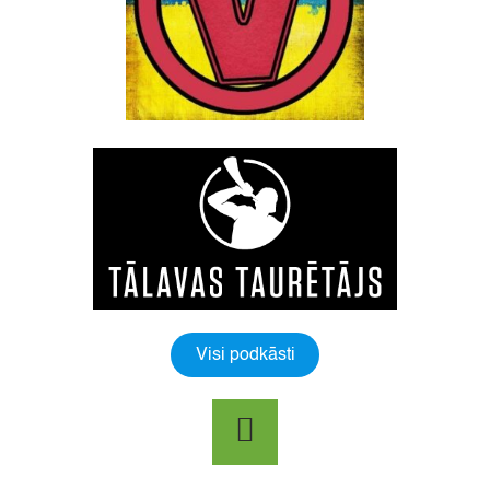
Visi podkāsti