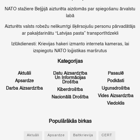
NATO stažiere Beļģijā aizturēta aizdomās par spiegošanu ārvalstu
labā
Aizturēts valsts robežu nelikumīgi šķērsojušu personu pārvadātājs
ar pakaļdarinātu “Latvijas pasta” transportlīdzekli
Izlūkdienesti: Krievijas hakeri izmanto interneta kameras, lai
izspiegotu NATO loģistikas maršrutus
Kategorijas
Aktuāli
Datu Aizsardzība
Pasaulē
Un Informācijas
Apsardze
Podkāsti
Drošība
Darba Aizsardzība
Ugunsdrošība
Kiberdrošība
Vides Aizsardzība
Nacionālā Drošība
Viedoklis
Populārākās birkas
Aktuāli
Apsardze
Baltkrievija
CERT