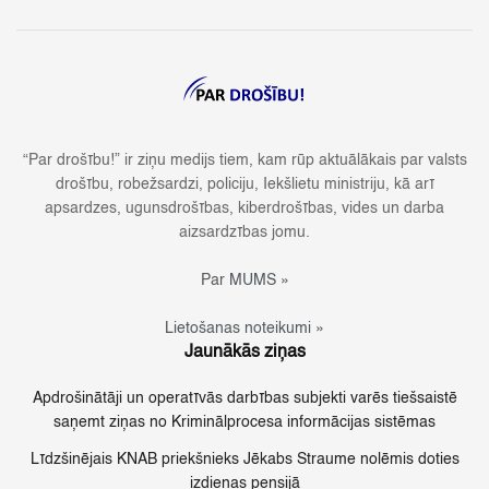
“Par drošību!” ir ziņu medijs tiem, kam rūp aktuālākais par valsts
drošību, robežsardzi, policiju, Iekšlietu ministriju, kā arī
apsardzes, ugunsdrošības, kiberdrošības, vides un darba
aizsardzības jomu.
Par MUMS »
Lietošanas noteikumi »
Jaunākās ziņas
Apdrošinātāji un operatīvās darbības subjekti varēs tiešsaistē
saņemt ziņas no Kriminālprocesa informācijas sistēmas
Līdzšinējais KNAB priekšnieks Jēkabs Straume nolēmis doties
izdienas pensijā