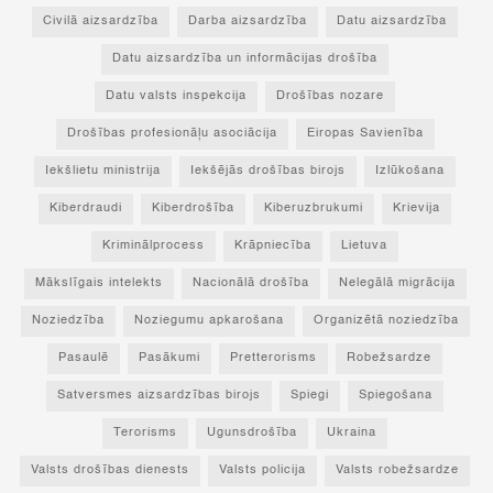
Civilā aizsardzība
Darba aizsardzība
Datu aizsardzība
Datu aizsardzība un informācijas drošība
Datu valsts inspekcija
Drošības nozare
Drošības profesionāļu asociācija
Eiropas Savienība
Iekšlietu ministrija
Iekšējās drošības birojs
Izlūkošana
Kiberdraudi
Kiberdrošība
Kiberuzbrukumi
Krievija
Kriminālprocess
Krāpniecība
Lietuva
Mākslīgais intelekts
Nacionālā drošība
Nelegālā migrācija
Noziedzība
Noziegumu apkarošana
Organizētā noziedzība
Pasaulē
Pasākumi
Pretterorisms
Robežsardze
Satversmes aizsardzības birojs
Spiegi
Spiegošana
Terorisms
Ugunsdrošība
Ukraina
Valsts drošības dienests
Valsts policija
Valsts robežsardze