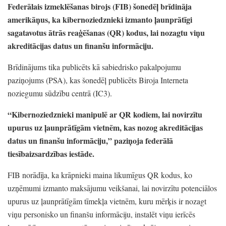
Federālais izmeklēšanas birojs
(FIB)
šonedēļ brīdināja
amerikāņus,
ka kibernoziedznieki izmanto ļaunprātīgi
sagatavotus ātrās reaģēšanas
(QR)
kodus,
lai nozagtu viņu
akreditācijas datus un finanšu informāciju.
Brīdinājums tika publicēts kā sabiedrisko pakalpojumu
paziņojums
(PSA)
, kas šonedēļ publicēts Biroja Interneta
noziegumu sūdzību centrā
(IC3)
.
“Kibernoziedznieki manipulē ar QR kodiem,
lai novirzītu
upurus uz ļaunprātīgām vietnēm,
kas nozog akreditācijas
datus un finanšu informāciju,
” paziņoja federālā
tiesībaizsardzības iestāde.
FIB norādīja,
ka krāpnieki maina likumīgus QR kodus,
ko
uzņēmumi izmanto maksājumu veikšanai,
lai novirzītu potenciālos
upurus uz ļaunprātīgām tīmekļa vietnēm,
kuru mērķis ir nozagt
viņu personisko un finanšu informāciju,
instalēt viņu ierīcēs