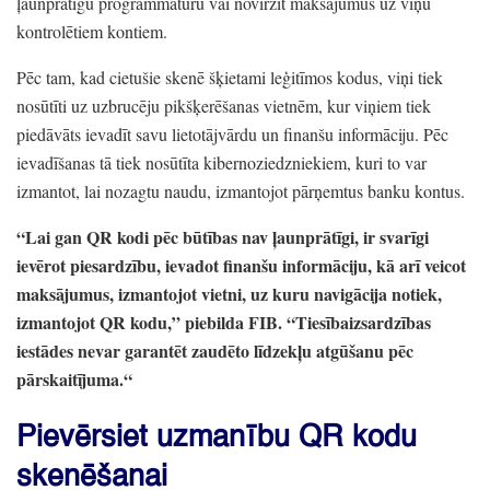
ļaunprātīgu programmatūru vai novirzīt maksājumus uz viņu
kontrolētiem kontiem.
Pēc tam,
kad cietušie skenē šķietami leģitīmos kodus,
viņi tiek
nosūtīti uz uzbrucēju pikšķerēšanas vietnēm,
kur viņiem tiek
piedāvāts ievadīt savu lietotājvārdu un finanšu informāciju.
Pēc
ievadīšanas tā tiek nosūtīta kibernoziedzniekiem,
kuri to var
izmantot,
lai nozagtu naudu,
izmantojot pārņemtus banku kontus.
“Lai gan QR kodi pēc būtības nav ļaunprātīgi,
ir svarīgi
ievērot piesardzību,
ievadot finanšu informāciju,
kā arī veicot
maksājumus,
izmantojot vietni,
uz kuru navigācija notiek,
izmantojot QR kodu,
” piebilda FIB.
“Tiesībaizsardzības
iestādes nevar garantēt zaudēto līdzekļu atgūšanu pēc
pārskaitījuma.
“
Pievērsiet uzmanību QR kodu
skenēšanai