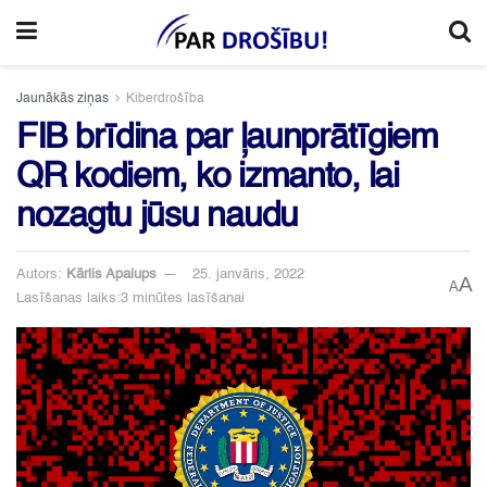
Jaunākās ziņas
Kiberdrošība
FIB brīdina par ļaunprātīgiem
QR kodiem, ko izmanto, lai
nozagtu jūsu naudu
Autors:
Kārlis Apalups
25. janvāris, 2022
A
A
Lasīšanas laiks:3 minūtes lasīšanai